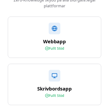
Zero-Knowledge skydd på alla blurgate.legal
plattformar
Webbapp
Fullt Stöd
Skrivbordsapp
Fullt Stöd