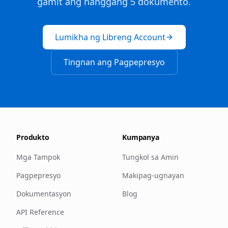
gamit ang hanggang 5 dokumento.
Lumikha ng Libreng Account
Tingnan ang Pagpepresyo
Produkto
Kumpanya
Mga Tampok
Tungkol sa Amin
Pagpepresyo
Makipag-ugnayan
Dokumentasyon
Blog
API Reference