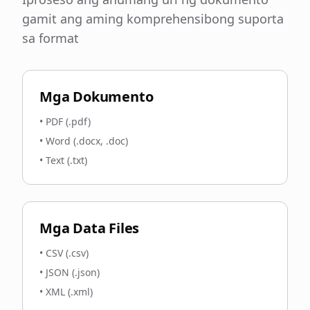
gamit ang aming komprehensibong suporta
sa format
Mga Dokumento
•
PDF (.pdf)
•
Word (.docx, .doc)
•
Text (.txt)
Mga Data Files
•
CSV (.csv)
•
JSON (.json)
•
XML (.xml)