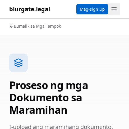
blurgate.legal
Mag-sign Up
Bumalik sa Mga Tampok
Proseso ng mga
Dokumento sa
Maramihan
I-upload ang maramihang dokumento,