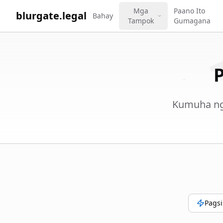
WORK 
Mga
Paano Ito
blurgate.legal
Bahay
Tampok
Gumagana
Kumuha ng 
Pagsi