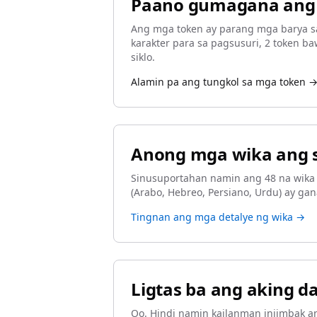
Paano gumagana ang
Ang mga token ay parang mga barya sa
karakter para sa pagsusuri, 2 token b
siklo.
Alamin pa ang tungkol sa mga token 
Anong mga wika ang 
Sinusuportahan namin ang 48 na wika k
(Arabo, Hebreo, Persiano, Urdu) ay g
Tingnan ang mga detalye ng wika →
Ligtas ba ang aking d
Oo. Hindi namin kailanman iniimbak an