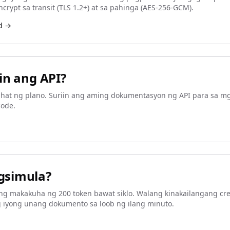
rypt sa transit (TLS 1.2+) at sa pahinga (AES-256-GCM).
d →
in ang API?
 lahat ng plano. Suriin ang aming dokumentasyon ng API para sa mg
code.
gsimula?
ng makakuha ng 200 token bawat siklo. Walang kinakailangang cre
g iyong unang dokumento sa loob ng ilang minuto.