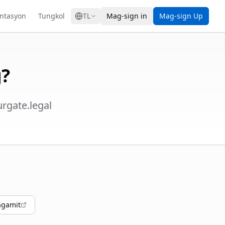
GRESS
ntasyon
Tungkol
TL
Mag-sign in
Mag-sign Up
?
rgate.legal
agamit