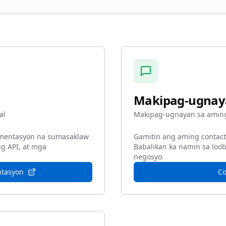
Makipag-ugnay
al
Makipag-ugnayan sa amin
mentasyon na sumasaklaw
Gamitin ang aming contac
g API, at mga
Babalikan ka namin sa loo
negosyo.
tasyon
Co