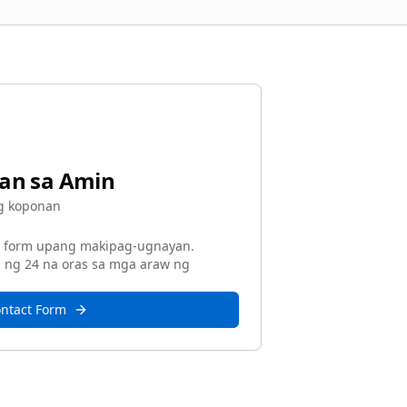
an sa Amin
g koponan
t form upang makipag-ugnayan.
b ng 24 na oras sa mga araw ng
ntact Form