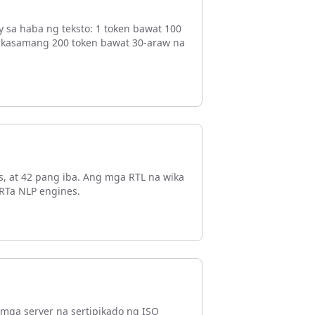
sa haba ng teksto: 1 token bawat 100
ay kasamang 200 token bawat 30-araw na
s, at 42 pang iba. Ang mga RTL na wika
ERTa NLP engines.
 mga server na sertipikado ng ISO