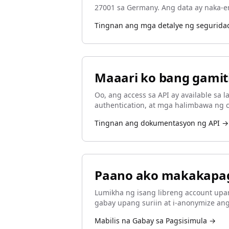
27001 sa Germany. Ang data ay naka-enc
Tingnan ang mga detalye ng segurida
Maaari ko bang gamit
Oo, ang access sa API ay available sa
authentication, at mga halimbawa ng 
Tingnan ang dokumentasyon ng API →
Paano ako makakapa
Lumikha ng isang libreng account upa
gabay upang suriin at i-anonymize an
Mabilis na Gabay sa Pagsisimula →