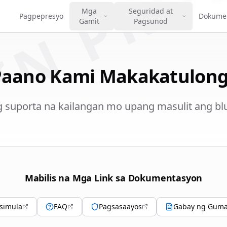
IN PRO
Mga
Seguridad at
Pagpepresyo
Dokume
Gamit
Pagsunod
Paano Kami Makakatulong
suporta na kailangan mo upang masulit ang blu
Mabilis na Mga Link sa Dokumentasyon
simula
FAQ
Pagsasaayos
Gabay ng Gum