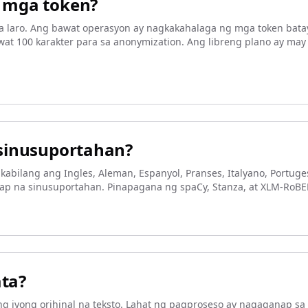
 mga token?
 laro. Ang bawat operasyon ay nagkakahalaga ng mga token batay 
awat 100 karakter para sa anonymization. Ang libreng plano ay m
→
sinusuportahan?
abilang ang Ingles, Aleman, Espanyol, Pranses, Italyano, Portuge
anap na sinusuportahan. Pinapagana ng spaCy, Stanza, at XLM-RoB
ata?
g iyong orihinal na teksto. Lahat ng pagproseso ay nagaganap sa