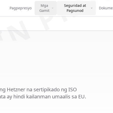
IN PRO
Mga
Seguridad at
Pagpepresyo
Dokume
Gamit
Pagsunod
ng Hetzner na sertipikado ng ISO
a ay hindi kailanman umaalis sa EU.