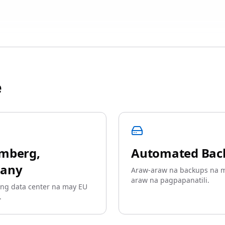
e
mberg,
Automated Bac
any
Araw-araw na backups na m
araw na pagpapanatili.
 ng data center na may EU
.