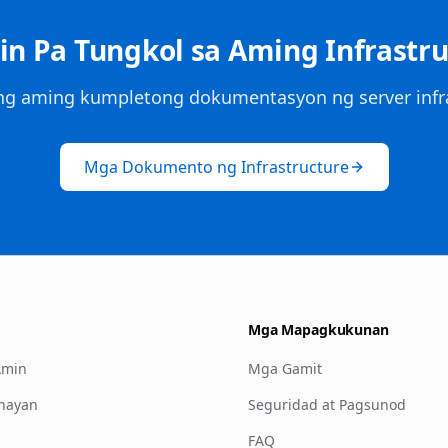
n Pa Tungkol sa Aming Infrastr
ng aming kumpletong dokumentasyon ng server infra
Mga Dokumento ng Infrastructure
Mga Mapagkukunan
Amin
Mga Gamit
nayan
Seguridad at Pagsunod
FAQ