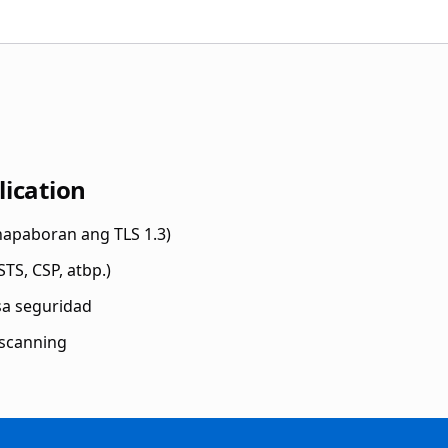
lication
napaboran ang TLS 1.3)
TS, CSP, atbp.)
sa seguridad
 scanning