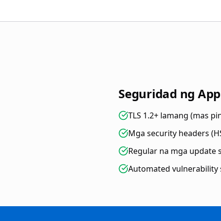
Seguridad ng App
TLS 1.2+ lamang (mas pi
Mga security headers (HS
Regular na mga update 
Automated vulnerability