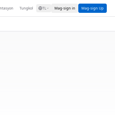
GRESS
ntasyon
Tungkol
TL
Mag-sign in
Mag-sign Up