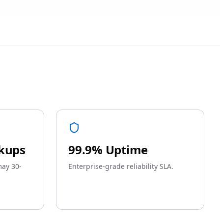
kups
99.9% Uptime
ay 30-
Enterprise-grade reliability SLA.