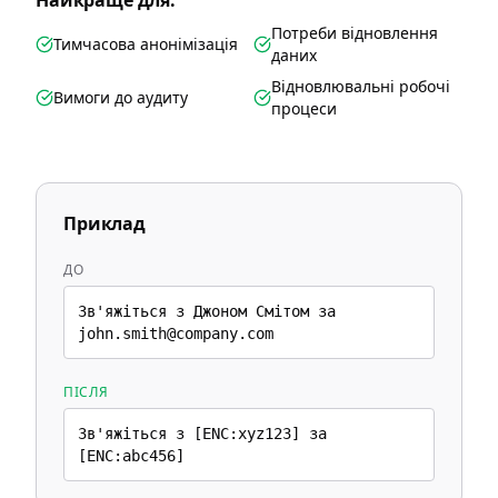
Найкраще для:
Потреби відновлення
Тимчасова анонімізація
даних
Відновлювальні робочі
Вимоги до аудиту
процеси
Приклад
ДО
Зв'яжіться з Джоном Смітом за
john.smith@company.com
ПІСЛЯ
Зв'яжіться з [ENC:xyz123] за
[ENC:abc456]