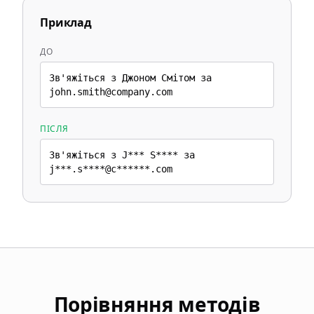
Приклад
ДО
Зв'яжіться з Джоном Смітом за
john.smith@company.com
ПІСЛЯ
Зв'яжіться з J*** S**** за
j***.s****@c******.com
Порівняння методів