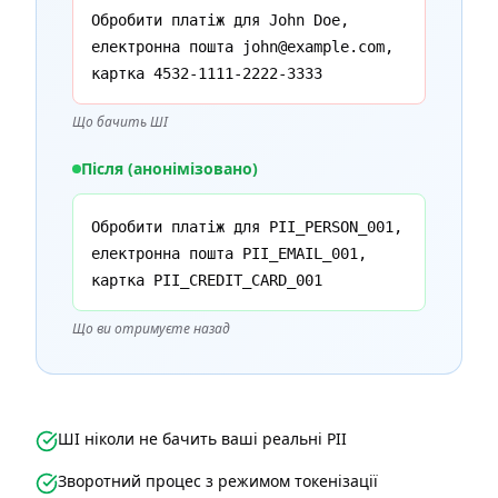
Обробити платіж для John Doe,
електронна пошта john@example.com,
картка 4532-1111-2222-3333
Що бачить ШІ
Після (анонімізовано)
Обробити платіж для PII_PERSON_001,
електронна пошта PII_EMAIL_001,
картка PII_CREDIT_CARD_001
Що ви отримуєте назад
ШІ ніколи не бачить ваші реальні PII
Зворотний процес з режимом токенізації