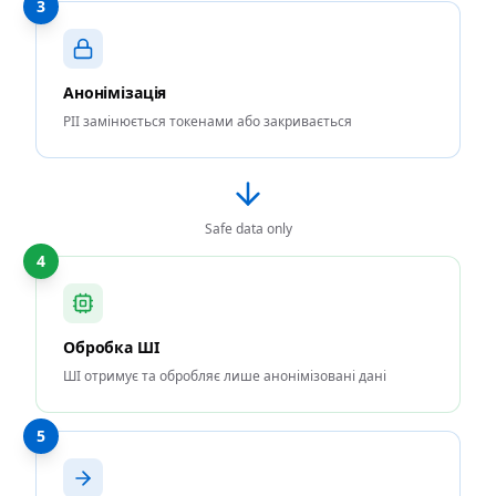
3
Анонімізація
PII замінюється токенами або закривається
Safe data only
4
Обробка ШІ
ШІ отримує та обробляє лише анонімізовані дані
5