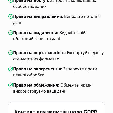
Право на доступ
:
Запросіть копію ваших
особистих даних
Право на виправлення
:
Виправте неточні
дані
Право на видалення
:
Видаліть свій
обліковий запис та дані
Право на портативність
:
Експортуйте дані у
стандартних форматах
Право на заперечення
:
Заперечте проти
певної обробки
Право на обмеження
:
Обмежте, як ми
використовуємо ваші дані
Контакт для запитів щодо GDPR