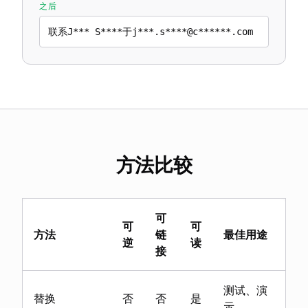
之后
联系J*** S****于j***.s****@c******.com
方法比较
可
可
可
方法
链
最佳用途
逆
读
接
测试、演
替换
否
否
是
示