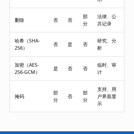
部
法律、公
删除
否
否
分
共记录
哈希（SHA-
研究、分
否
是
否
256）
析
加密（AES-
临时、审
是
否
否
256-GCM）
计
支持、用
部
部
掩码
否
户界面显
分
分
示