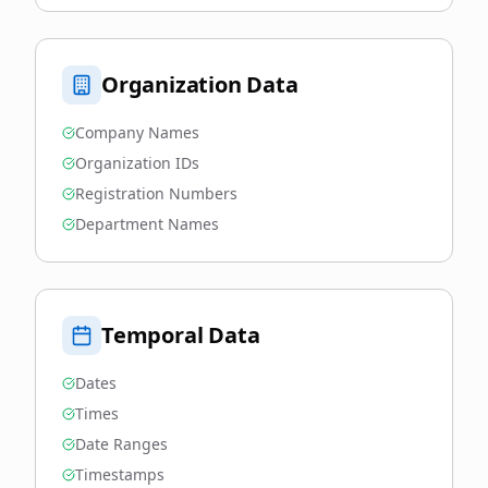
Organization Data
Company Names
Organization IDs
Registration Numbers
Department Names
Temporal Data
Dates
Times
Date Ranges
Timestamps