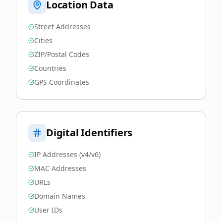
Location Data
Street Addresses
Cities
ZIP/Postal Codes
Countries
GPS Coordinates
Digital Identifiers
IP Addresses (v4/v6)
MAC Addresses
URLs
Domain Names
User IDs