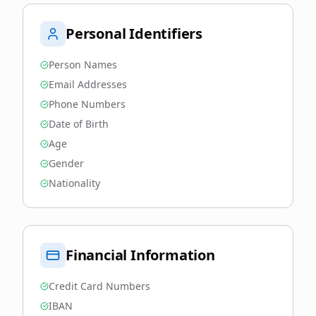
Personal Identifiers
Person Names
Email Addresses
Phone Numbers
Date of Birth
Age
Gender
Nationality
Financial Information
Credit Card Numbers
IBAN