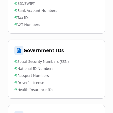
BIC/SWIFT
Bank Account Numbers
Tax IDs
VAT Numbers
Government IDs
Social Security Numbers (SSN)
National ID Numbers
Passport Numbers
Driver's License
Health Insurance IDs