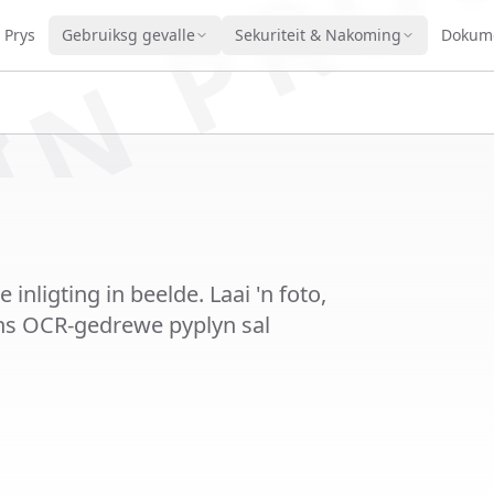
IN PRO
Prys
Gebruiksg gevalle
Sekuriteit & Nakoming
Dokume
nligting in beelde. Laai 'n foto,
ns OCR-gedrewe pyplyn sal