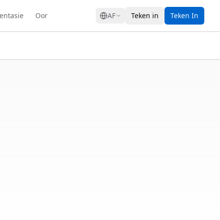
GRESS
ntasie
Oor
AF
Teken in
Teken In