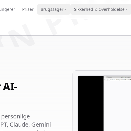
IN PRO
fungerer
Priser
Brugssager
Sikkerhed & Overholdelse
 AI-
 personlige
GPT, Claude, Gemini