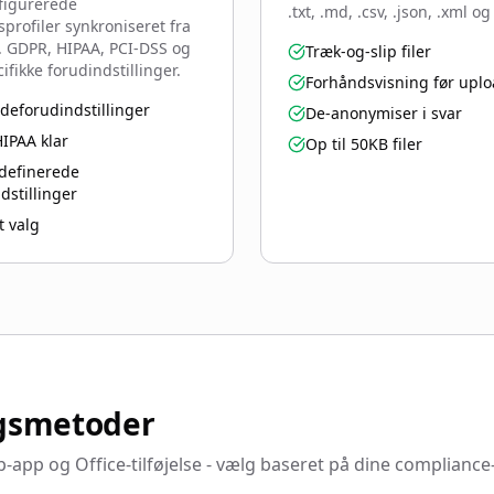
figurerede
.txt, .md, .csv, .json, .xml o
sprofiler synkroniseret fra
. GDPR, HIPAA, PCI-DSS og
Træk-og-slip filer
ifikke forudindstillinger.
Forhåndsvisning før upl
deforudindstillinger
De-anonymiser i svar
IPAA klar
Op til 50KB filer
definerede
dstillinger
t valg
gsmetoder
p og Office-tilføjelse - vælg baseret på dine compliance