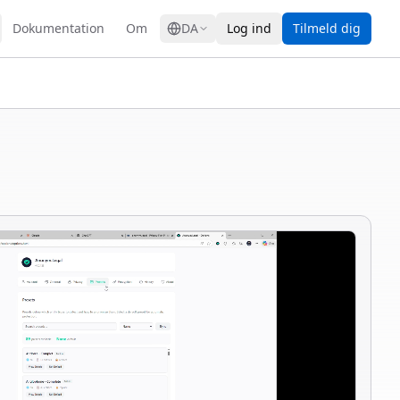
GRESS
Dokumentation
Om
DA
Log ind
Tilmeld dig