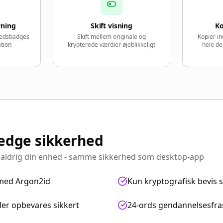
vning
Skift visning
Ko
hedsbadges
Skift mellem originale og
Kopier in
ation
krypterede værdier øjeblikkeligt
hele d
edge sikkerhed
r aldrig din enhed - samme sikkerhed som desktop-app
 med Argon2id
Kun kryptografisk bevis s
ler opbevares sikkert
24-ords gendannelsesfra