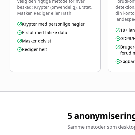
Vælg den rigtige metode for hver
Forudkon
besked: Krypter (omvendelig), Erstat,
detektion
Masker, Rediger eller Hash.
din konto
landespec
Krypter med personlige nøgler
18+ lan
Erstat med falske data
GDPR/H
Masker delvist
Bruger
Rediger helt
forudin
Søgbar
5 anonymiserin
Samme metoder som desktop-ap