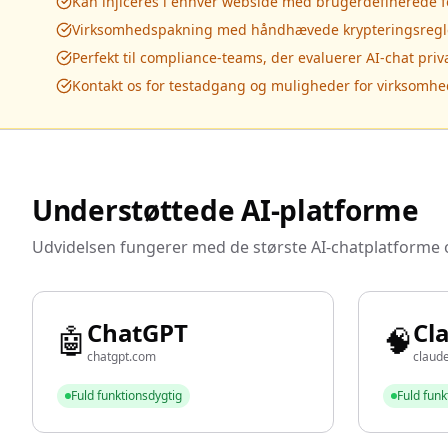
Kan injiceres i enhver webside med brugerdefinerede f
Virksomhedspakning med håndhævede krypteringsregle
Perfekt til compliance-teams, der evaluerer AI-chat priv
Kontakt os for testadgang og muligheder for virksomh
Understøttede AI-platforme
Udvidelsen fungerer med de største AI-chatplatforme 
ChatGPT
Cl
🤖
🧠
chatgpt.com
claude
Fuld funktionsdygtig
Fuld funk