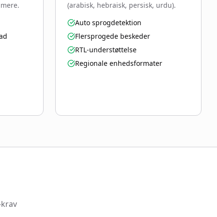
g mere.
(arabisk, hebraisk, persisk, urdu).
Auto sprogdetektion
oad
Flersprogede beskeder
RTL-understøttelse
Regionale enhedsformater
-krav