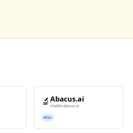
Abacus.ai
🔬
chatllm.abacus.ai
Klar