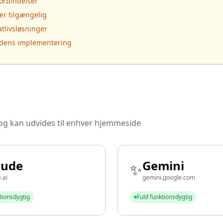
orbindelser
r tilgængelig
atlivsløsninger
edens implementering
og kan udvides til enhver hjemmeside
aude
Gemini
✨
.ai
gemini.google.com
tionsdygtig
Fuld funktionsdygtig