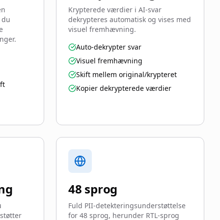
en
Krypterede værdier i AI-svar
 du
dekrypteres automatisk og vises med
e
visuel fremhævning.
nger.
Auto-dekrypter svar
Visuel fremhævning
Skift mellem original/krypteret
ft
Kopier dekrypterede værdier
ing
48 sprog
u
Fuld PII-detekteringsunderstøttelse
støtter
for 48 sprog, herunder RTL-sprog