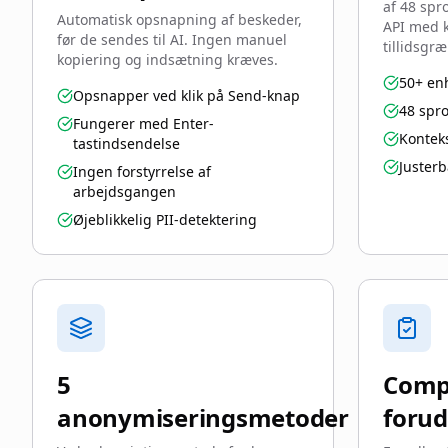
af 48 spr
Automatisk opsnapning af beskeder,
API med 
før de sendes til AI. Ingen manuel
tillidsgræ
kopiering og indsætning kræves.
50+ en
Opsnapper ved klik på Send-knap
48 spr
Fungerer med Enter-
Kontek
tastindsendelse
Juster
Ingen forstyrrelse af
arbejdsgangen
Øjeblikkelig PII-detektering
5
Comp
anonymiseringsmetoder
forud