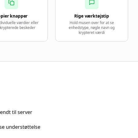
pier knapper
Rige værktøjstip
dividuelle værdier eller
Hold musen over for at se
ekrypterede beskeder
enhedstype, nøgle navn og
krypteret værdi
endt til server
se understøttelse