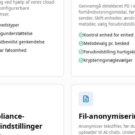
og ved hjælp af vores cloud-
Gennemgå detekteret PII i 
konfigurerbare
forhåndsvisningsmodal, før
nser.
sender. Skift enheder, ændr
metoder, vælg forudindstilli
hedstyper
ogunderstøttelse
Kontrol enhed for enhed
stbevidst genkendelse
Metodevalg pr. besked
bar følsomhed
Forudindstilling hurtigski
Krypteringsnøglevælger
liance-
Fil-anonymiser
indstillinger
Anonymiser tekstfiler, før d
uploader til AI-chats. Under