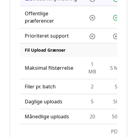
Offentlige
præferencer
Prioriteret support
Fil Upload Grænser
1
Maksimal filstørrelse
5 MB
MB
Filer pr. batch
2
5
Daglige uploads
5
50
U
Månedlige uploads
20
500
U
PDF,