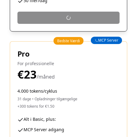
50 filer/dag
MCP Server
Bedste Værdi
Pro
For professionelle
€23
/måned
4.000 tokens/cyklus
31 dage
•
Opladninger tilgængelige
+300 tokens for €1.50
Alt i Basic, plus:
MCP Server adgang