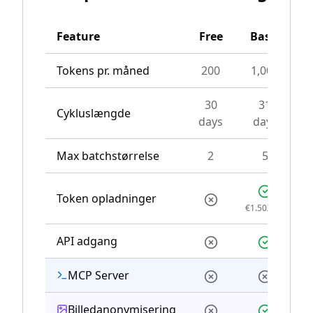
Feature
Free
Basic
Tokens pr. måned
200
1,000
30
31
Cykluslængde
days
days
Max batchstørrelse
2
5
Token opladninger
€1.50/250
API adgang
MCP Server
Billedanonymisering