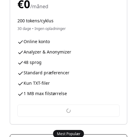
€0
/måned
200 tokens/cyklus
30 dage
•
Ingen opladninger
Online konto
Analyzer & Anonymizer
48 sprog
Standard præferencer
Kun TXT-filer
1 MB max filstørrelse
Mest Populær