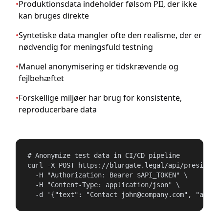
•
Produktionsdata indeholder følsom PII, der ikke
kan bruges direkte
•
Syntetiske data mangler ofte den realisme, der er
nødvendig for meningsfuld testning
•
Manuel anonymisering er tidskrævende og
fejlbehæftet
•
Forskellige miljøer har brug for konsistente,
reproducerbare data
# Anonymize test data in CI/CD pipeline

curl -X POST https://blurgate.legal/api/presidio/
  -H "Authorization: Bearer $API_TOKEN" \

  -H "Content-Type: application/json" \

  -d '{"text": "Contact john@company.com", "anony