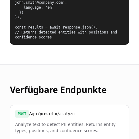
john.smith@company.com',

    language: 'en'

  })

});

const results = await response.json();

// Returns detected entities with positions and 
confidence scores
Verfügbare Endpunkte
POST
/api/presidio/analyze
Analyze text to detect PII entities. Returns entity
types, positions, and confidence scores.