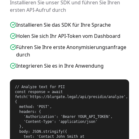
Installieren Sie unser SDK und führen Sie Ihren
ersten API-Aufruf durch
Installieren Sie das SDK für Ihre Sprache
Holen Sie sich Ihr API-Token vom Dashboard
Führen Sie Ihre erste Anonymisierungsanfrage
durch
Integrieren Sie es in Ihre Anwendung
// Analyze text for PII

const response = await 
fetch('https://blurgate.legal/api/presidio/analyze', 
{

  method: 'POST',

  headers: {

    'Authorization': 'Bearer YOUR_API_TOKEN',

    'Content-Type': 'application/json'

  },

  body: JSON.stringify({

    text: 'Contact John Smith at 