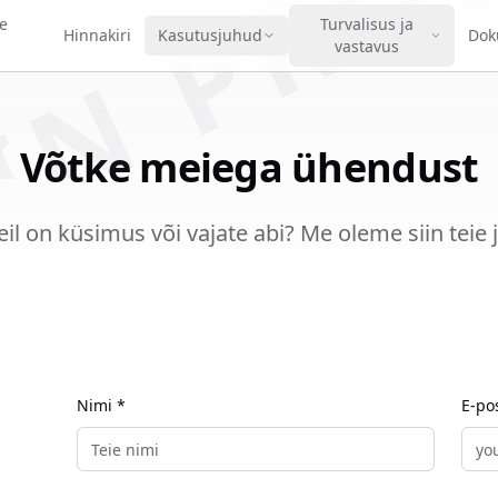
IN PRO
e
Turvalisus ja
Hinnakiri
Kasutusjuhud
Dok
vastavus
Võtke meiega ühendust
eil on küsimus või vajate abi? Me oleme siin teie 
Nimi *
E-po