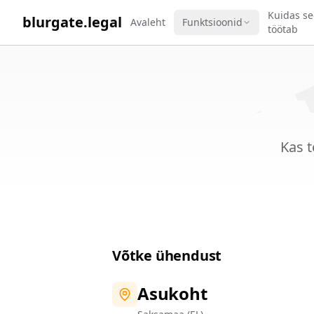
WORK 
Kuidas se
blurgate.legal
Avaleht
Funktsioonid
töötab
Kas t
Võtke ühendust
Asukoht