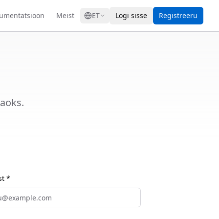
GRESS
umentatsioon
Meist
ET
Logi sisse
Registreeru
jaoks.
st *