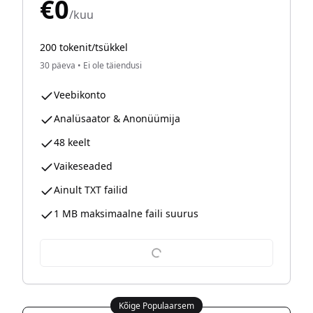
€0
/kuu
200 tokenit/tsükkel
30 päeva
•
Ei ole täiendusi
Veebikonto
Analüsaator & Anonüümija
48 keelt
Vaikeseaded
Ainult TXT failid
1 MB maksimaalne faili suurus
Kõige Populaarsem