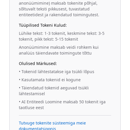
anonüümimine) maksab tokenite põhjal,
sõltuvalt teksti pikkusest, tuvastatud
entiteetidest ja rakendatud toimingutest.
Tüüpilised Tokeni Kulud:
Lühike tekst: 1-3 tokenit, keskmine tekst: 3-5
tokenit, pikk tekst: 5-15 tokenit
Anonüümimine maksab veidi rohkem kui
analüüs täiendavate toimingute tõttu
Olulised Märkused:
•
Tokenid lähtestatakse iga tsükli lõpus
•
Kasutamata tokenid ei kogune
•
Täiendatud tokenid aeguvad tsükli
lähtestamisel
•
AI Entiteedi Loomine maksab 50 tokenit iga
taotluse eest
Tutvuge tokenite süsteemiga meie
dokumentatsioonis