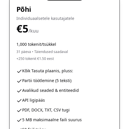
Põhi
Individuaalsetele kasutajatele
€5
/kuu
1,000 tokenit/tsükkel
31 päeva
•
Täiendused saadaval
+250 tokenit €1.50 eest
Kõik Tasuta plaanis, pluss:
Partii töötlemine (5 teksti)
Avalikud seaded & entiteedid
API ligipääs
PDF, DOCX, TXT, CSV tugi
5 MB maksimaalne faili suurus