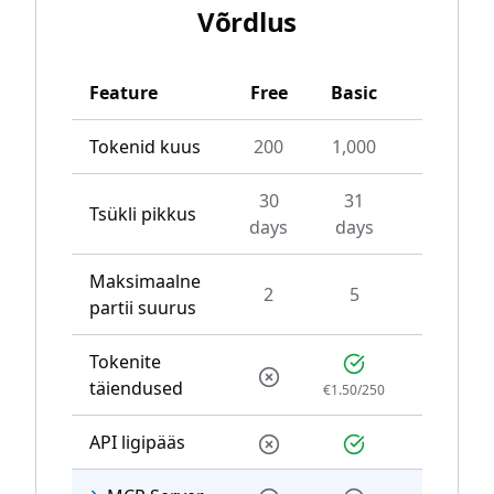
Võrdlus
Feature
Free
Basic
Pro
Tokenid kuus
200
1,000
4,000
30
31
Tsükli pikkus
31 days
days
days
Maksimaalne
2
5
10
partii suurus
Tokenite
täiendused
€1.50/250
€1.50/300
API ligipääs