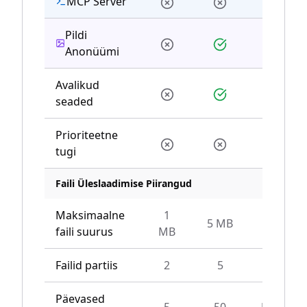
MCP Server
Pildi
Anonüümi
Avalikud
seaded
Prioriteetne
tugi
Faili Üleslaadimise Piirangud
Maksimaalne
1
5 MB
10 MB
faili suurus
MB
Failid partiis
2
5
10
Päevased