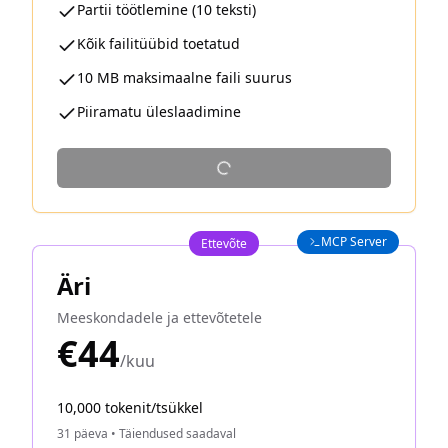
Partii töötlemine (10 teksti)
Kõik failitüübid toetatud
10 MB maksimaalne faili suurus
Piiramatu üleslaadimine
MCP Server
Ettevõte
Äri
Meeskondadele ja ettevõtetele
€44
/kuu
10,000 tokenit/tsükkel
31 päeva
•
Täiendused saadaval