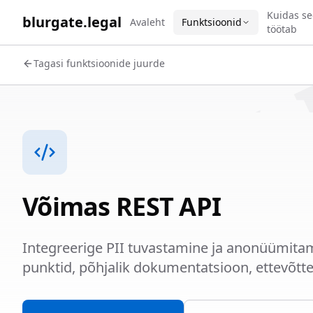
WORK 
Kuidas se
blurgate.legal
Avaleht
Funktsioonid
töötab
Tagasi funktsioonide juurde
Võimas REST API
Integreerige PII tuvastamine ja anonüümitam
punktid, põhjalik dokumentatsioon, ettevõtte