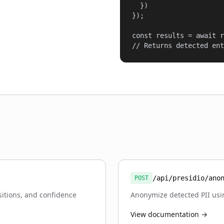
  })

});

const results = await r
// Returns detected ent
/api/presidio/ano
POST
ositions, and confidence
Anonymize detected PII usi
View documentation →