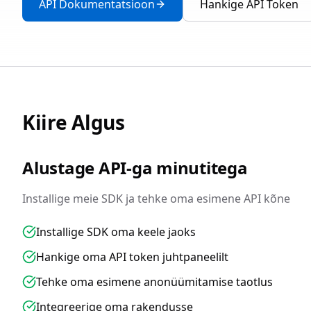
API Dokumentatsioon
Hankige API Token
Kiire Algus
Alustage API-ga minutitega
Installige meie SDK ja tehke oma esimene API kõne
Installige SDK oma keele jaoks
Hankige oma API token juhtpaneelilt
Tehke oma esimene anonüümitamise taotlus
Integreerige oma rakendusse