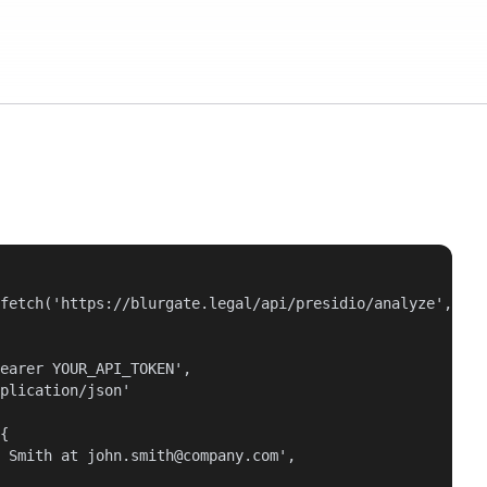
fetch('https://blurgate.legal/api/presidio/analyze', {

earer YOUR_API_TOKEN',

plication/json'

{

 Smith at john.smith@company.com',
