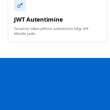
JWT Autentimine
Turvaline token-põhine autentimine kõigi API
kõnede jaoks