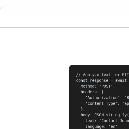
// Analyze text for PII

const response = await 
  method: 'POST',

  headers: {

    'Authorization': 'B
    'Content-Type': 'ap
  },

  body: JSON.stringify(
    text: 'Contact John
    language: 'en'
