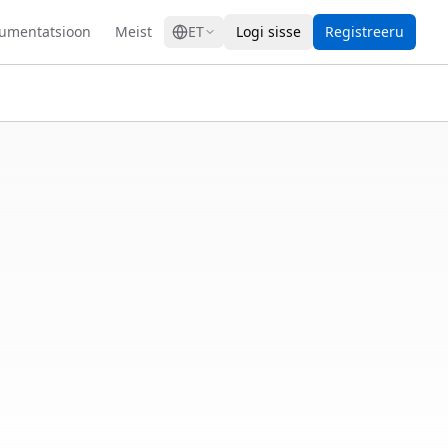
GRESS
umentatsioon
Meist
ET
Logi sisse
Registreeru