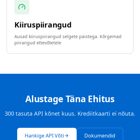
Kiiruspiirangud
Ausad kiiruspiirangud selgete päistega. Kõrgemad
piirangud ettevõtetele
Alustage Täna Ehitus
300 tasuta API kõnet kuus. Krediitkaarti ei nõuta.
Hankige API Võti
Dokumendid