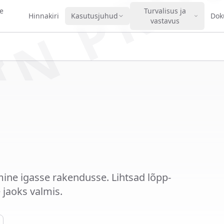
IN PRO
e
Turvalisus ja
Hinnakiri
Kasutusjuhud
Dok
vastavus
ine igasse rakendusse. Lihtsad lõpp-
 jaoks valmis.