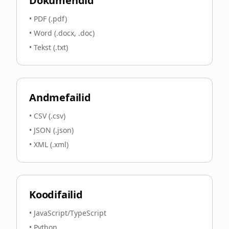
Dokumendid
•
PDF (.pdf)
•
Word (.docx, .doc)
•
Tekst (.txt)
Andmefailid
•
CSV (.csv)
•
JSON (.json)
•
XML (.xml)
Koodifailid
•
JavaScript/TypeScript
•
Python