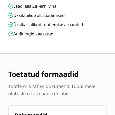
Laadi alla ZIP-arhiivina
Üksikfailide allalaadimised
Üksikasjalikud töötlemise aruanded
Auditilogid kaasatud
Toetatud formaadid
Töötle mis tahes dokumendi tüüpi meie
ulatusliku formaadi toe abil