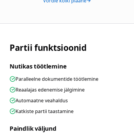
Võrdle kõiki plaane
Partii funktsioonid
Nutikas töötlemine
Paralleelne dokumentide töötlemine
Reaalajas edenemise jälgimine
Automaatne veahaldus
Katkiste partii taastamine
Paindlik väljund