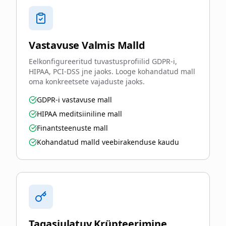
Vastavuse Valmis Malld
Eelkonfigureeritud tuvastusprofiilid GDPR-i,
HIPAA, PCI-DSS jne jaoks. Looge kohandatud mall
oma konkreetsete vajaduste jaoks.
GDPR-i vastavuse mall
HIPAA meditsiiniline mall
Finantsteenuste mall
Kohandatud malld veebirakenduse kaudu
Tagasiulatuv Krüpteerimine