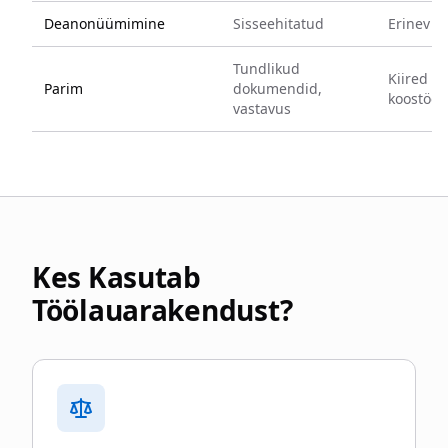
Deanonüümimine
Sisseehitatud
Erinev tö
Tundlikud
Kiired ü
Parim
dokumendid,
koostöö
vastavus
Kes Kasutab
Töölauarakendust?