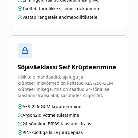
Töötleb tundlikke sisemisi dokumente
Vastab rangetele andmepoliitikatele
Sõjaväeklassi Seif Krüpteerimine
Kõik teie mandaadid, ajalugu ja
krüpteerimisvõtmed on kaitstud AES-256-GCM
krüpteerimisega, mis on saadud 24-sõnalise
taastamisfraasi abil, kasutades Argon2id.
AES-256-GCM krüpteerimine
Argon2id võtme tuletamine
24-sõnaline BIP39 taastamisfraas
PIN-koodiga kiire juurdepääs