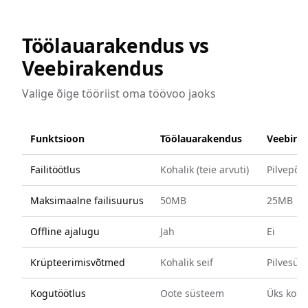
Töölauarakendus vs
Veebirakendus
Valige õige tööriist oma töövoo jaoks
Funktsioon
Töölauarakendus
Veebira
Failitöötlus
Kohalik (teie arvuti)
Pilvepõh
Maksimaalne failisuurus
50MB
25MB
Offline ajalugu
Jah
Ei
Krüpteerimisvõtmed
Kohalik seif
Pilvesün
Kogutöötlus
Oote süsteem
Üks korr