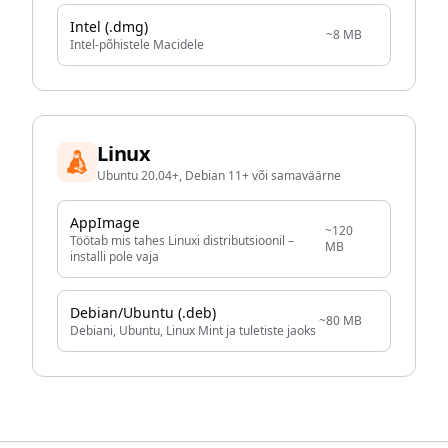
Intel (.dmg)
~8 MB
Intel-põhistele Macidele
Linux
Ubuntu 20.04+, Debian 11+ või samaväärne
AppImage
~120
Töötab mis tahes Linuxi distributsioonil –
MB
installi pole vaja
Debian/Ubuntu (.deb)
~80 MB
Debiani, Ubuntu, Linux Mint ja tuletiste jaoks