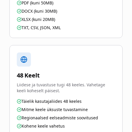
PDF (kuni 50MB)
DOCX (kuni 30MB)
XLSX (kuni 20MB)
TXT, CSV, JSON, XML
48 Keelt
Liidese ja tuvastuse tugi 48 keeles. Vahetage
keeli koheselt päisest.
Täielik kasutajaliides 48 keeles
Mitme keele üksuste tuvastamine
Regionaalsed eelseadmiste soovitused
Kohene keele vahetus