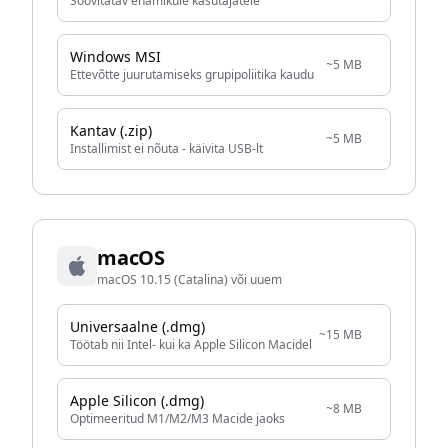
Soovitatav enamikule kasutajatele
Windows MSI
~5 MB
Ettevõtte juurutamiseks grupipoliitika kaudu
Kantav (.zip)
~5 MB
Installimist ei nõuta - käivita USB-lt
macOS
macOS 10.15 (Catalina) või uuem
Universaalne (.dmg)
~15 MB
Töötab nii Intel- kui ka Apple Silicon Macidel
Apple Silicon (.dmg)
~8 MB
Optimeeritud M1/M2/M3 Macide jaoks