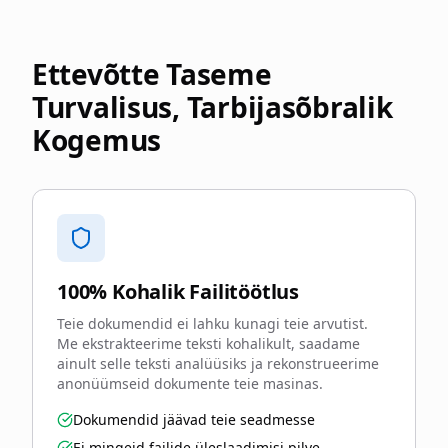
Ettevõtte Taseme
Turvalisus, Tarbijasõbralik
Kogemus
100% Kohalik Failitöötlus
Teie dokumendid ei lahku kunagi teie arvutist.
Me ekstrakteerime teksti kohalikult, saadame
ainult selle teksti analüüsiks ja rekonstrueerime
anonüümseid dokumente teie masinas.
Dokumendid jäävad teie seadmesse
Ei mingeid failide üleslaadimisi pilve