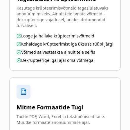
Kasutage krüpteerimisvõtmeid tagasiulatuvaks
anonüümimiseks. Ainult teie omate võtmeid -
dekrüpteerige vajadusel, hoides dokumendid
turvaliselt.
Looge ja hallake krüpteerimisvõtmeid
Kohaldage krüpteerimist iga üksuse tüübi järgi
Võtmed salvestatakse ainult teie seifis
Dekrüpteerige igal ajal oma võtmega
Mitme Formaatide Tugi
Töötle PDF, Word, Excel ja tekstipõhiseid faile.
Muutke formaate anonüümimise ajal.