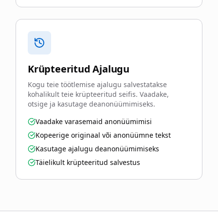
Krüpteeritud Ajalugu
Kogu teie töötlemise ajalugu salvestatakse
kohalikult teie krüpteeritud seifis. Vaadake,
otsige ja kasutage deanonüümimiseks.
Vaadake varasemaid anonüümimisi
Kopeerige originaal või anonüümne tekst
Kasutage ajalugu deanonüümimiseks
Täielikult krüpteeritud salvestus