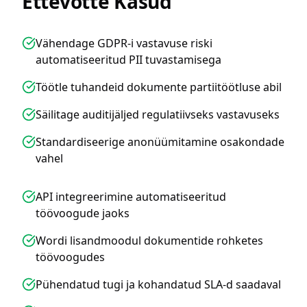
Ettevõtte Kasud
Vähendage GDPR-i vastavuse riski
automatiseeritud PII tuvastamisega
Töötle tuhandeid dokumente partiitöötluse abil
Säilitage auditijäljed regulatiivseks vastavuseks
Standardiseerige anonüümitamine osakondade
vahel
API integreerimine automatiseeritud
töövoogude jaoks
Wordi lisandmoodul dokumentide rohketes
töövoogudes
Pühendatud tugi ja kohandatud SLA-d saadaval