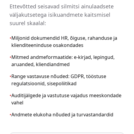
Ettevõtted seisavad silmitsi ainulaadsete
väljakutsetega isikuandmete kaitsmisel
suurel skaalal:
•
Miljonid dokumendid HR, õiguse, rahanduse ja
klienditeeninduse osakondades
•
Mitmed andmeformaatide: e-kirjad, lepingud,
aruanded, kliendiandmed
•
Range vastavuse nõuded: GDPR, tööstuse
regulatsioonid, sisepoliitikad
•
Auditijälgede ja vastutuse vajadus meeskondade
vahel
•
Andmete elukoha nõuded ja turvastandardid