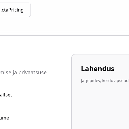
.ctaPricing
Lahendus
mise ja privaatsuse
Järjepidev, korduv pse
aitset
üüme