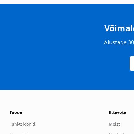
Võimal
Alustage 3
Toode
Ettevõte
Funktsioonid
Meist