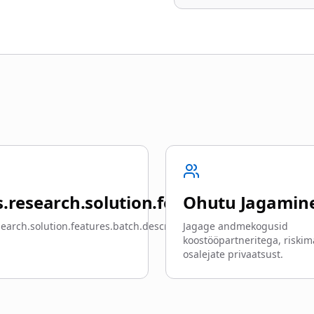
hashing.title
.research.solution.features.batch.titl
Ohutu Jagamin
earch.solution.features.batch.description
Jagage andmekogusid
koostööpartneritega, riskim
osalejate privaatsust.