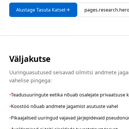
Alustage Tasuta Katset
pages.research.hero
Väljakutse
Uuringuasutused seisavad silmitsi andmete jaga
vahelise pingega:
•
Teadusuuringute eetika nõuab osalejate privaatsuse k
•
Koostöö nõuab andmete jagamist asutuste vahel
•
Pikaajalised uuringud vajavad järjepidevaid pseudon