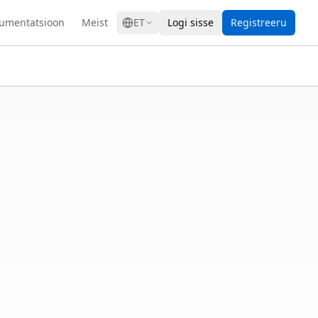
GRESS
umentatsioon
Meist
ET
Logi sisse
Registreeru