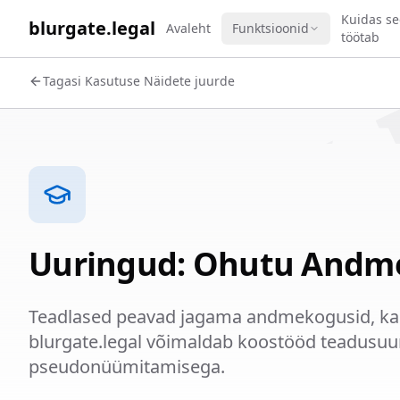
WORK 
Kuidas se
blurgate.legal
Avaleht
Funktsioonid
töötab
Tagasi Kasutuse Näidete juurde
Uuringud: Ohutu Andm
Teadlased peavad jagama andmekogusid, kaits
blurgate.legal võimaldab koostööd teadusuur
pseudonüümitamisega.