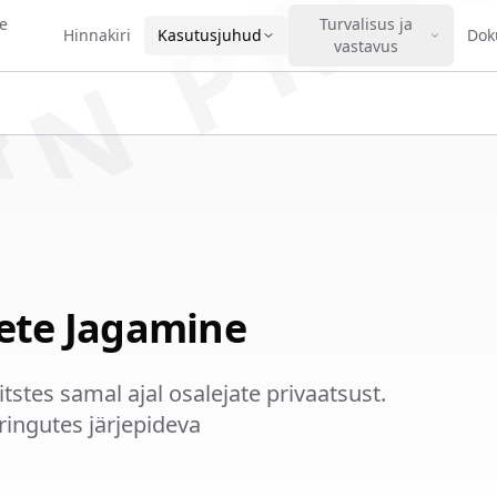
IN PRO
e
Turvalisus ja
Hinnakiri
Kasutusjuhud
Dok
vastavus
ete Jagamine
tes samal ajal osalejate privaatsust.
ingutes järjepideva