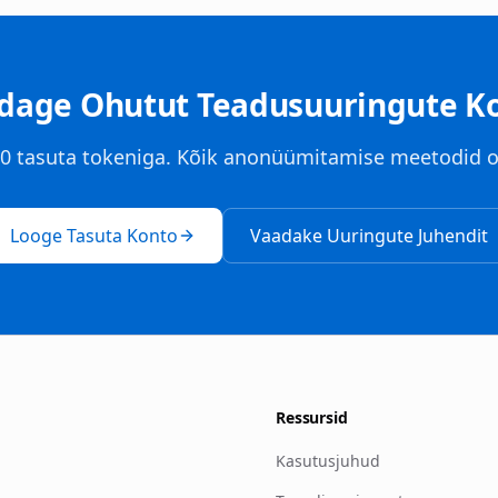
dage Ohutut Teadusuuringute K
00 tasuta tokeniga. Kõik anonüümitamise meetodid o
Looge Tasuta Konto
Vaadake Uuringute Juhendit
Ressursid
Kasutusjuhud