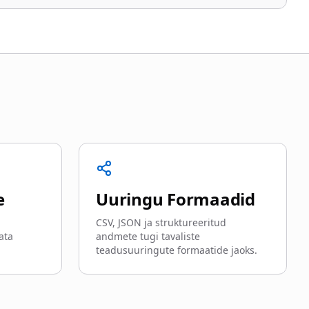
e
e
Uuringu Formaadid
CSV, JSON ja struktureeritud
ata
andmete tugi tavaliste
teadusuuringute formaatide jaoks.