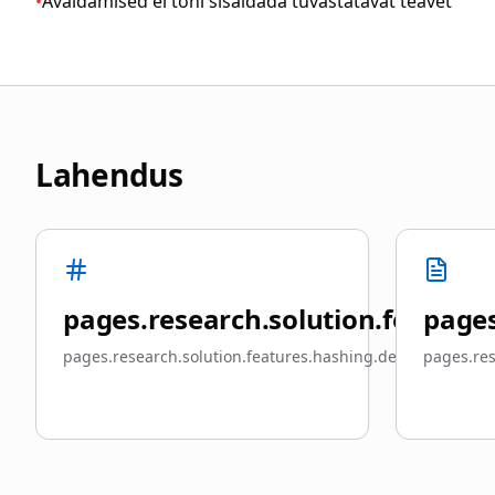
•
Avaldamised ei tohi sisaldada tuvastatavat teavet
Lahendus
pages.research.solution.features.
pages
pages.research.solution.features.hashing.description
pages.res