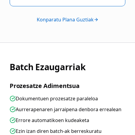
Konparatu Plana Guztiak
Batch Ezaugarriak
Prozesatze Adimentsua
Dokumentuen prozesatze paraleloa
Aurrerapenaren jarraipena denbora errealean
Errore automatikoen kudeaketa
Ezin izan diren batch-ak berreskuratu