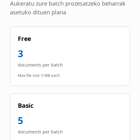
Aukeratu zure batch prozesatzeko beharrak
asetuko dituen plana
Free
3
documents per batch
Max file size:
5 MB each
Basic
5
documents per batch