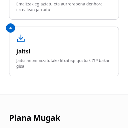
Emaitzak egiaztatu eta aurrerapena denbora
errealean jarraitu
4
Jaitsi
Jaitsi anonimizatutako fitxategi guztiak ZIP bakar
gisa
Plana Mugak