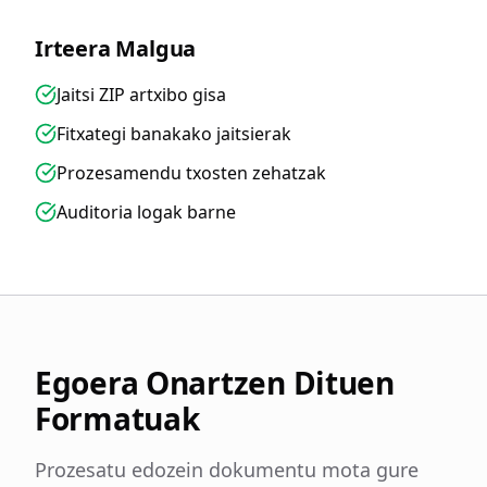
Irteera Malgua
Jaitsi ZIP artxibo gisa
Fitxategi banakako jaitsierak
Prozesamendu txosten zehatzak
Auditoria logak barne
Egoera Onartzen Dituen
Formatuak
Prozesatu edozein dokumentu mota gure