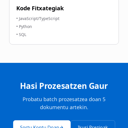
Kode Fitxategiak
•
JavaScript/TypeScript
•
Python
•
SQL
Hasi Prozesatzen Gaur
Probatu batch prozesatzea doan 5
dokumentu artekin.
Sortu Kontu Doan
Ikusi Prezioak