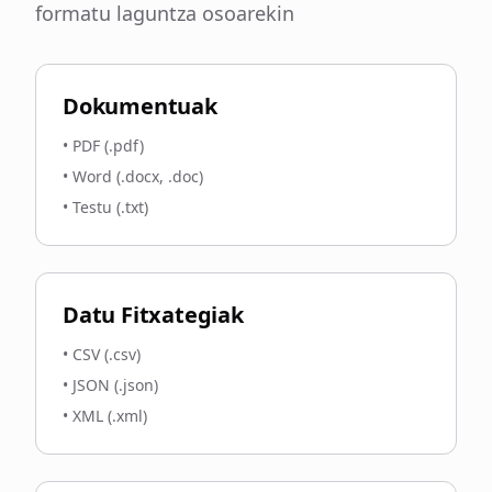
formatu laguntza osoarekin
Dokumentuak
•
PDF (.pdf)
•
Word (.docx, .doc)
•
Testu (.txt)
Datu Fitxategiak
•
CSV (.csv)
•
JSON (.json)
•
XML (.xml)