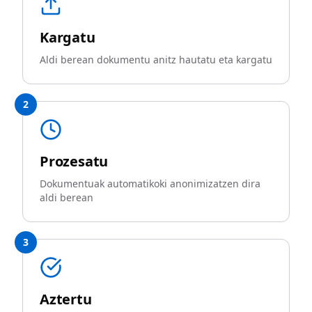
Kargatu
Aldi berean dokumentu anitz hautatu eta kargatu
2
Prozesatu
Dokumentuak automatikoki anonimizatzen dira
aldi berean
3
Aztertu