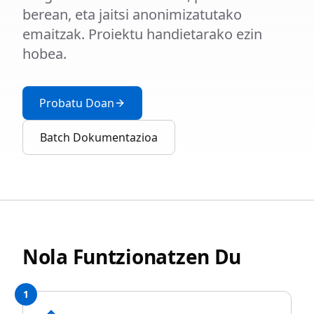
berean, eta jaitsi anonimizatutako
emaitzak. Proiektu handietarako ezin
hobea.
Probatu Doan
Batch Dokumentazioa
Nola Funtzionatzen Du
1