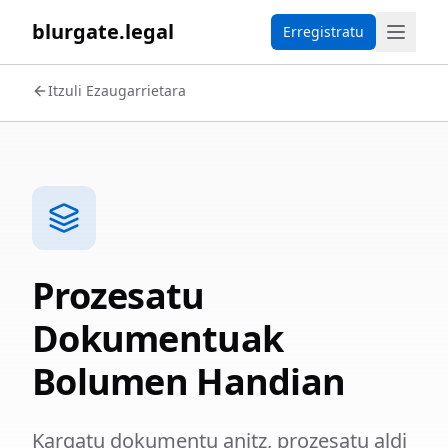
blurgate.legal
Erregistratu
Itzuli Ezaugarrietara
Prozesatu
Dokumentuak
Bolumen Handian
Kargatu dokumentu anitz, prozesatu aldi