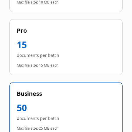
Max file size:
10 MB each
Pro
15
documents per batch
Max file size:
15 MB each
Business
50
documents per batch
Max file size:
25 MB each