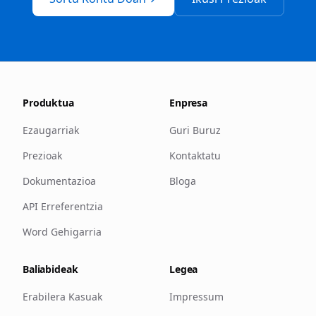
Produktua
Enpresa
Ezaugarriak
Guri Buruz
Prezioak
Kontaktatu
Dokumentazioa
Bloga
API Erreferentzia
Word Gehigarria
Baliabideak
Legea
Erabilera Kasuak
Impressum