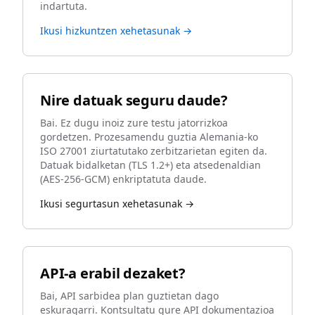
indartuta.
Ikusi hizkuntzen xehetasunak →
Nire datuak seguru daude?
Bai. Ez dugu inoiz zure testu jatorrizkoa
gordetzen. Prozesamendu guztia Alemania-ko
ISO 27001 ziurtatutako zerbitzarietan egiten da.
Datuak bidalketan (TLS 1.2+) eta atsedenaldian
(AES-256-GCM) enkriptatuta daude.
Ikusi segurtasun xehetasunak →
API-a erabil dezaket?
Bai, API sarbidea plan guztietan dago
eskuragarri. Kontsultatu gure API dokumentazioa