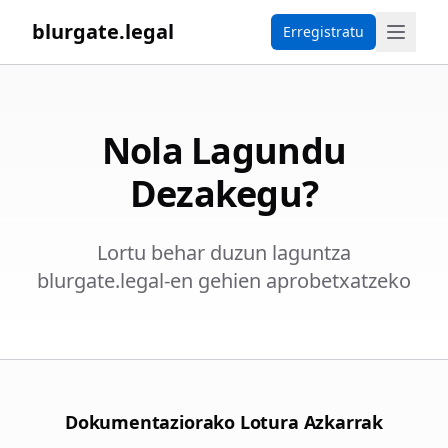
blurgate.legal
Erregistratu
Nola Lagundu
Dezakegu?
Lortu behar duzun laguntza
blurgate.legal-en gehien aprobetxatzeko
Dokumentaziorako Lotura Azkarrak