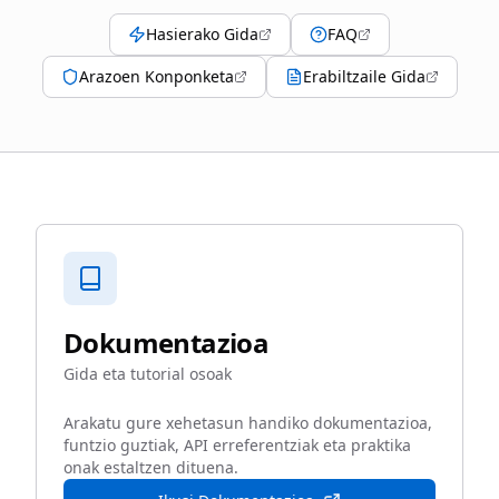
Hasierako Gida
FAQ
Arazoen Konponketa
Erabiltzaile Gida
Dokumentazioa
Gida eta tutorial osoak
Arakatu gure xehetasun handiko dokumentazioa,
funtzio guztiak, API erreferentziak eta praktika
onak estaltzen dituena.