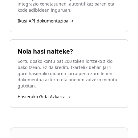
integrazio xehetasunen, autentifikazioaren eta
kode adibideen inguruan.
Ikusi API dokumentazioa →
Nola hasi naiteke?
Sortu doako kontu bat 200 token lortzeko ziklo
bakoitzean. Ez da kreditu txartelik behar. Jarri
gure hasierako gidaren jarraipena zure lehen
dokumentua aztertu eta anonimizatzeko minutu
gutxitan.
Hasierako Gida Azkarra →