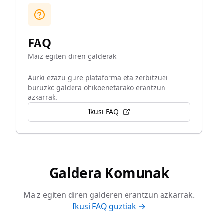
FAQ
Maiz egiten diren galderak
Aurki ezazu gure plataforma eta zerbitzuei
buruzko galdera ohikoenetarako erantzun
azkarrak.
Ikusi FAQ
Galdera Komunak
Maiz egiten diren galderen erantzun azkarrak.
Ikusi FAQ guztiak →