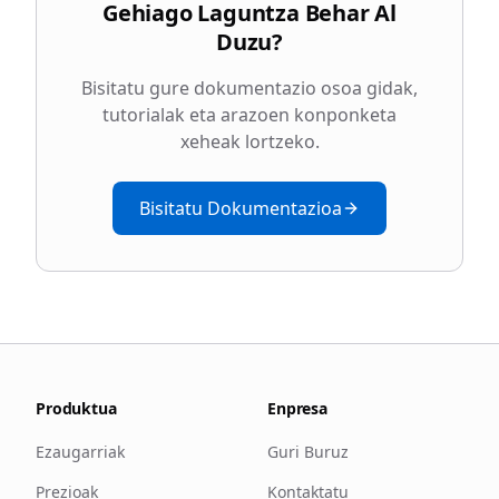
Gehiago Laguntza Behar Al
Duzu?
Bisitatu gure dokumentazio osoa gidak,
tutorialak eta arazoen konponketa
xeheak lortzeko.
Bisitatu Dokumentazioa
Produktua
Enpresa
Ezaugarriak
Guri Buruz
Prezioak
Kontaktatu