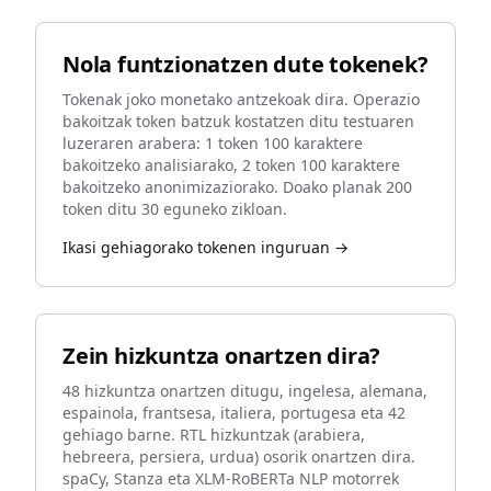
Nola funtzionatzen dute tokenek?
Tokenak joko monetako antzekoak dira. Operazio
bakoitzak token batzuk kostatzen ditu testuaren
luzeraren arabera: 1 token 100 karaktere
bakoitzeko analisiarako, 2 token 100 karaktere
bakoitzeko anonimizaziorako. Doako planak 200
token ditu 30 eguneko zikloan.
Ikasi gehiagorako tokenen inguruan →
Zein hizkuntza onartzen dira?
48 hizkuntza onartzen ditugu, ingelesa, alemana,
espainola, frantsesa, italiera, portugesa eta 42
gehiago barne. RTL hizkuntzak (arabiera,
hebreera, persiera, urdua) osorik onartzen dira.
spaCy, Stanza eta XLM-RoBERTa NLP motorrek