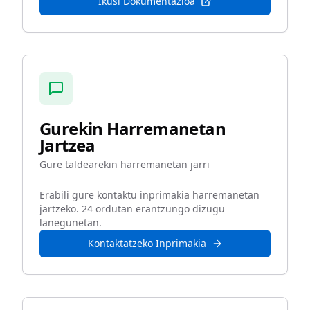
Ikusi Dokumentazioa
Gurekin Harremanetan
Jartzea
Gure taldearekin harremanetan jarri
Erabili gure kontaktu inprimakia harremanetan
jartzeko. 24 ordutan erantzungo dizugu
lanegunetan.
Kontaktatzeko Inprimakia