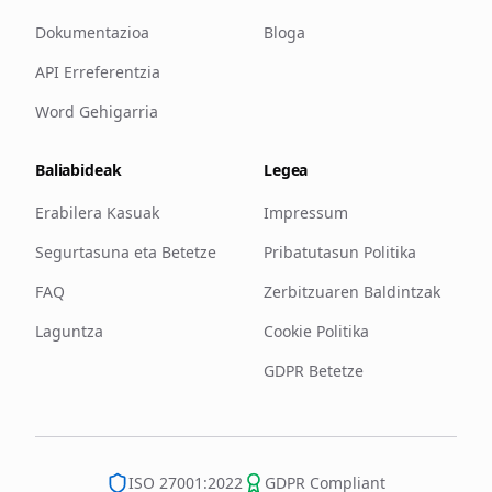
Dokumentazioa
Bloga
API Erreferentzia
Word Gehigarria
Baliabideak
Legea
Erabilera Kasuak
Impressum
Segurtasuna eta Betetze
Pribatutasun Politika
FAQ
Zerbitzuaren Baldintzak
Laguntza
Cookie Politika
GDPR Betetze
ISO 27001:2022
GDPR Compliant