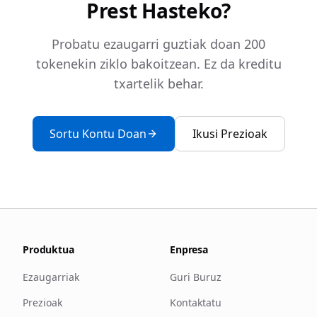
Prest Hasteko?
Probatu ezaugarri guztiak doan 200
tokenekin ziklo bakoitzean. Ez da kreditu
txartelik behar.
Sortu Kontu Doan
Ikusi Prezioak
Produktua
Enpresa
Ezaugarriak
Guri Buruz
Prezioak
Kontaktatu