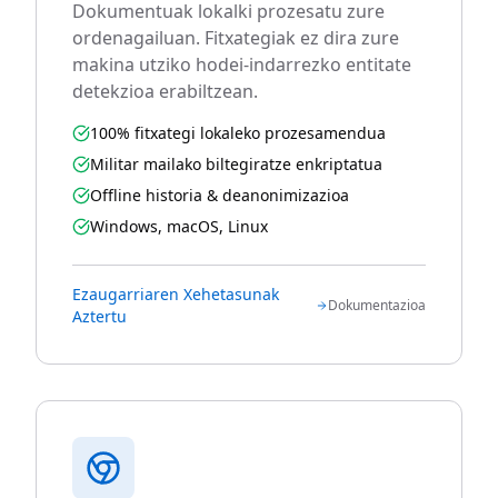
Dokumentuak lokalki prozesatu zure
ordenagailuan. Fitxategiak ez dira zure
makina utziko hodei-indarrezko entitate
detekzioa erabiltzean.
100% fitxategi lokaleko prozesamendua
Militar mailako biltegiratze enkriptatua
Offline historia & deanonimizazioa
Windows, macOS, Linux
Ezaugarriaren Xehetasunak
Dokumentazioa
Aztertu