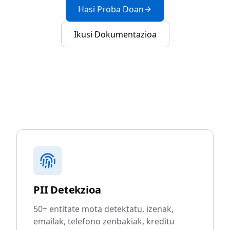
Hasi Proba Doan
Ikusi Dokumentazioa
PII Detekzioa
50+ entitate mota detektatu, izenak,
emailak, telefono zenbakiak, kreditu