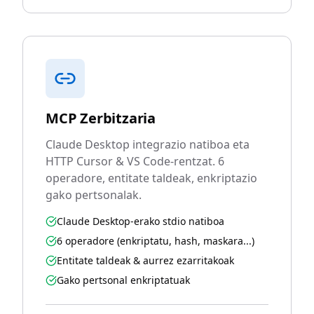
MCP Zerbitzaria
Claude Desktop integrazio natiboa eta
HTTP Cursor & VS Code-rentzat. 6
operadore, entitate taldeak, enkriptazio
gako pertsonalak.
Claude Desktop-erako stdio natiboa
6 operadore (enkriptatu, hash, maskara...)
Entitate taldeak & aurrez ezarritakoak
Gako pertsonal enkriptatuak