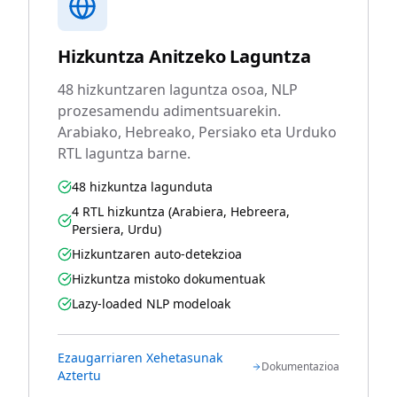
Hizkuntza Anitzeko Laguntza
48 hizkuntzaren laguntza osoa, NLP
prozesamendu adimentsuarekin.
Arabiako, Hebreako, Persiako eta Urduko
RTL laguntza barne.
48 hizkuntza lagunduta
4 RTL hizkuntza (Arabiera, Hebreera,
Persiera, Urdu)
Hizkuntzaren auto-detekzioa
Hizkuntza mistoko dokumentuak
Lazy-loaded NLP modeloak
Ezaugarriaren Xehetasunak
Dokumentazioa
Aztertu