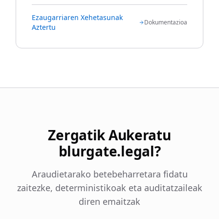
Ezaugarriaren Xehetasunak
Dokumentazioa
Aztertu
Zergatik Aukeratu
blurgate.legal?
Araudietarako betebeharretara fidatu
zaitezke, deterministikoak eta auditatzaileak
diren emaitzak