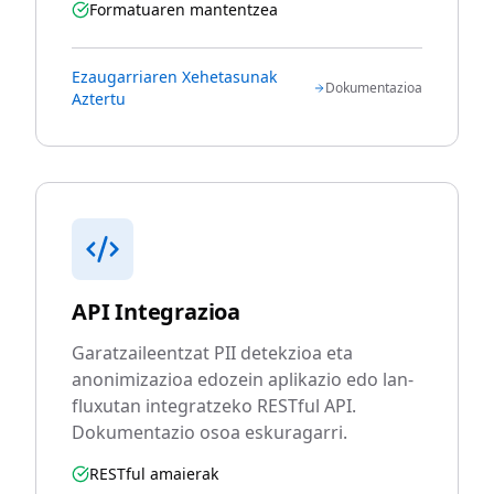
Formatuaren mantentzea
Ezaugarriaren Xehetasunak
Dokumentazioa
Aztertu
API Integrazioa
Garatzaileentzat PII detekzioa eta
anonimizazioa edozein aplikazio edo lan-
fluxutan integratzeko RESTful API.
Dokumentazio osoa eskuragarri.
RESTful amaierak