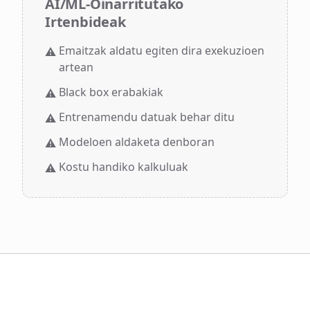
AI/ML-Oinarritutako
Irtenbideak
Emaitzak aldatu egiten dira exekuzioen
⚠️
artean
Black box erabakiak
⚠️
Entrenamendu datuak behar ditu
⚠️
Modeloen aldaketa denboran
⚠️
Kostu handiko kalkuluak
⚠️