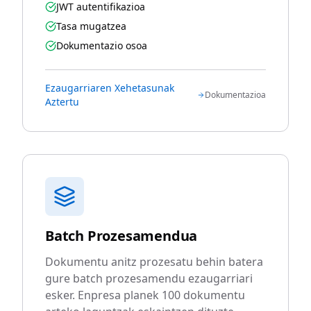
JWT autentifikazioa
Tasa mugatzea
Dokumentazio osoa
Ezaugarriaren Xehetasunak
Dokumentazioa
Aztertu
Batch Prozesamendua
Dokumentu anitz prozesatu behin batera
gure batch prozesamendu ezaugarriari
esker. Enpresa planek 100 dokumentu