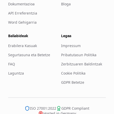
Dokumentazioa
Bloga
API Erreferentzia
Word Gehigarria
Baliabideak
Legea
Erabilera Kasuak
Impressum
Segurtasuna eta Betetze
Pribatutasun Politika
FAQ
Zerbitzuaren Baldintzak
Laguntza
Cookie Politika
GDPR Betetze
ISO 27001:2022
GDPR Compliant
Hosted in Germany