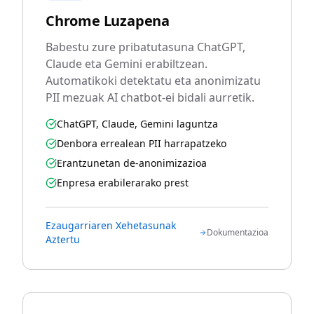
Chrome Luzapena
Babestu zure pribatutasuna ChatGPT,
Claude eta Gemini erabiltzean.
Automatikoki detektatu eta anonimizatu
PII mezuak AI chatbot-ei bidali aurretik.
ChatGPT, Claude, Gemini laguntza
Denbora errealean PII harrapatzeko
Erantzunetan de-anonimizazioa
Enpresa erabilerarako prest
Ezaugarriaren Xehetasunak
Dokumentazioa
Aztertu