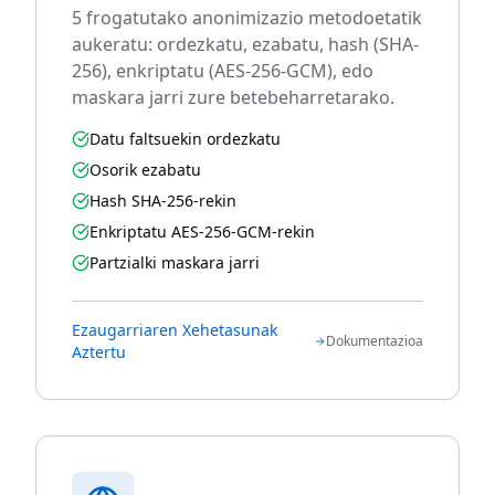
5 frogatutako anonimizazio metodoetatik
aukeratu: ordezkatu, ezabatu, hash (SHA-
256), enkriptatu (AES-256-GCM), edo
maskara jarri zure betebeharretarako.
Datu faltsuekin ordezkatu
Osorik ezabatu
Hash SHA-256-rekin
Enkriptatu AES-256-GCM-rekin
Partzialki maskara jarri
Ezaugarriaren Xehetasunak
Dokumentazioa
Aztertu