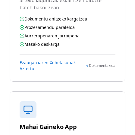
arteko laguntzak eskaintzen dituzte
batch bakoitzean.
Dokumentu anitzeko kargatzea
Prozesamendu paraleloa
Aurrerapenaren jarraipena
Masako deskarga
Ezaugarriaren Xehetasunak
Dokumentazioa
Aztertu
Mahai Gaineko App