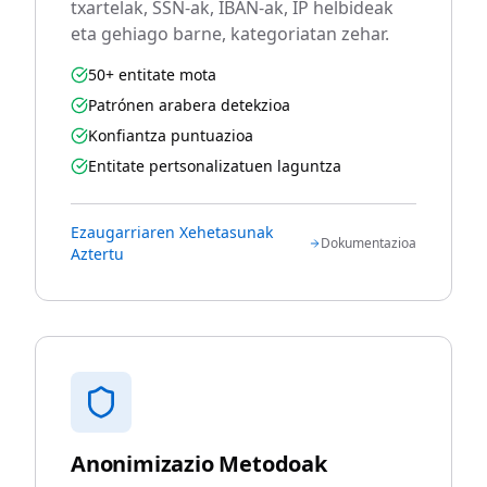
txartelak, SSN-ak, IBAN-ak, IP helbideak
eta gehiago barne, kategoriatan zehar.
50+ entitate mota
Patrónen arabera detekzioa
Konfiantza puntuazioa
Entitate pertsonalizatuen laguntza
Ezaugarriaren Xehetasunak
Dokumentazioa
Aztertu
Anonimizazio Metodoak