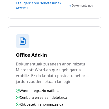
Ezaugarriaren Xehetasunak
Dokumentazioa
Aztertu
Office Add-in
Dokumentuak zuzenean anonimizatu
Microsoft Word-en gure gehigarria
erabiliz. Ez da kopiatu-pasteatu behar—
jardun zauden lekuan lan egin.
Word integrazio natiboa
Denbora errealean detekzioa
Klik batekin anonimizazioa