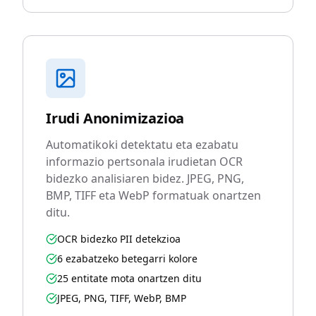
Irudi Anonimizazioa
Automatikoki detektatu eta ezabatu
informazio pertsonala irudietan OCR
bidezko analisiaren bidez. JPEG, PNG,
BMP, TIFF eta WebP formatuak onartzen
ditu.
OCR bidezko PII detekzioa
6 ezabatzeko betegarri kolore
25 entitate mota onartzen ditu
JPEG, PNG, TIFF, WebP, BMP