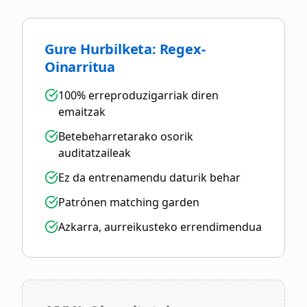
Gure Hurbilketa: Regex-
Oinarritua
100% erreproduzigarriak diren
emaitzak
Betebeharretarako osorik
auditatzaileak
Ez da entrenamendu daturik behar
Patrónen matching garden
Azkarra, aurreikusteko errendimendua