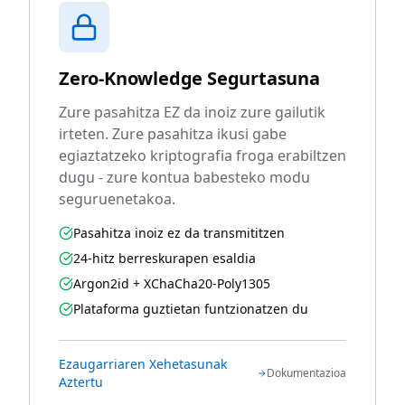
Zero-Knowledge Segurtasuna
Zure pasahitza EZ da inoiz zure gailutik
irteten. Zure pasahitza ikusi gabe
egiaztatzeko kriptografia froga erabiltzen
dugu - zure kontua babesteko modu
seguruenetakoa.
Pasahitza inoiz ez da transmititzen
24-hitz berreskurapen esaldia
Argon2id + XChaCha20-Poly1305
Plataforma guztietan funtzionatzen du
Ezaugarriaren Xehetasunak
Dokumentazioa
Aztertu