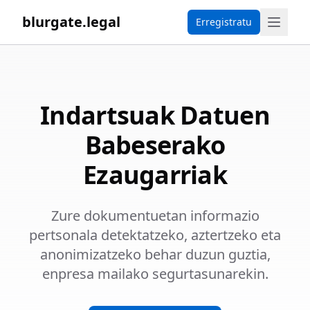
blurgate.legal
Erregistratu
Indartsuak Datuen
Babeserako
Ezaugarriak
Zure dokumentuetan informazio
pertsonala detektatzeko, aztertzeko eta
anonimizatzeko behar duzun guztia,
enpresa mailako segurtasunarekin.