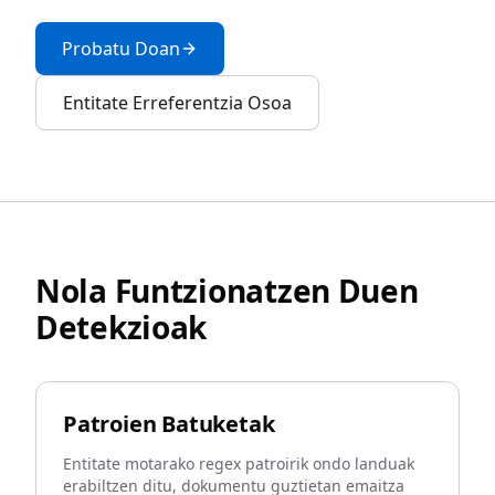
Probatu Doan
Entitate Erreferentzia Osoa
Nola Funtzionatzen Duen
Detekzioak
Patroien Batuketak
Entitate motarako regex patroirik ondo landuak
erabiltzen ditu, dokumentu guztietan emaitza