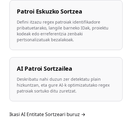
Patroi Eskuzko Sortzea
Defini itzazu regex patroiak identifikadore
pribatuetarako, langile barneko IDak, proiektu
kodeak edo erreferentzia zenbaki
pertsonalizatuak bezalakoak.
AI Patroi Sortzailea
Deskribatu nahi duzun zer detektatu plain
hizkuntzan, eta gure AI-k optimizatutako regex
patroiak sortuko ditu zuretzat.
Ikasi AI Entitate Sortzeari buruz
→