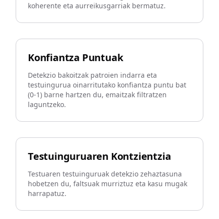
koherente eta aurreikusgarriak bermatuz.
Konfiantza Puntuak
Detekzio bakoitzak patroien indarra eta
testuingurua oinarritutako konfiantza puntu bat
(0-1) barne hartzen du, emaitzak filtratzen
laguntzeko.
Testuinguruaren Kontzientzia
Testuaren testuinguruak detekzio zehaztasuna
hobetzen du, faltsuak murriztuz eta kasu mugak
harrapatuz.