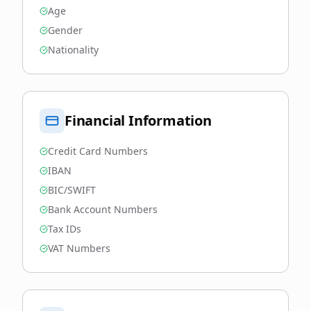
Age
Gender
Nationality
Financial Information
Credit Card Numbers
IBAN
BIC/SWIFT
Bank Account Numbers
Tax IDs
VAT Numbers