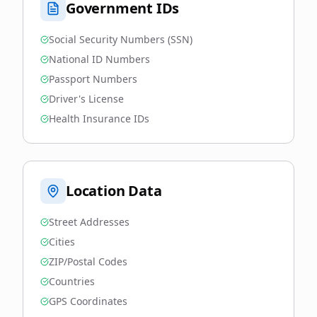
Government IDs
Social Security Numbers (SSN)
National ID Numbers
Passport Numbers
Driver's License
Health Insurance IDs
Location Data
Street Addresses
Cities
ZIP/Postal Codes
Countries
GPS Coordinates