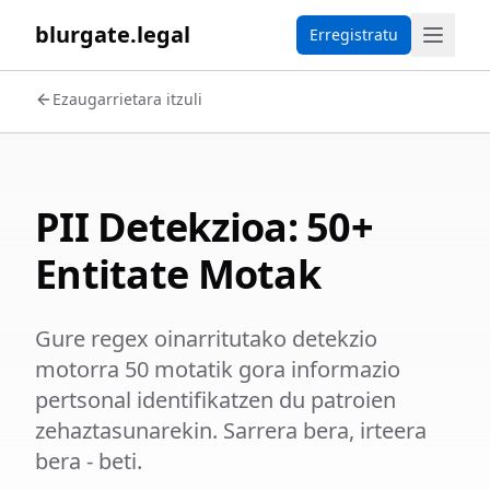
blurgate.legal
Erregistratu
Ezaugarrietara itzuli
PII Detekzioa: 50+
Entitate Motak
Gure regex oinarritutako detekzio
motorra 50 motatik gora informazio
pertsonal identifikatzen du patroien
zehaztasunarekin. Sarrera bera, irteera
bera - beti.