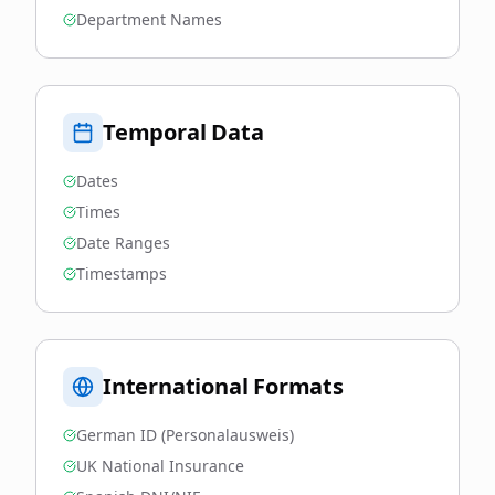
Department Names
Temporal Data
Dates
Times
Date Ranges
Timestamps
International Formats
German ID (Personalausweis)
UK National Insurance