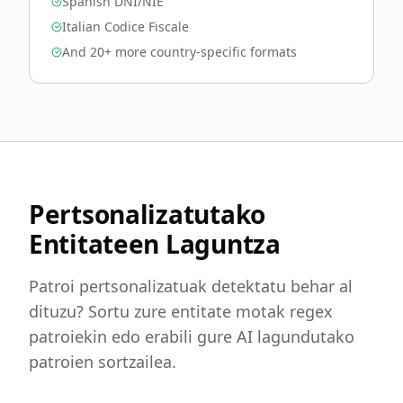
Spanish DNI/NIE
Italian Codice Fiscale
And 20+ more country-specific formats
Pertsonalizatutako
Entitateen Laguntza
Patroi pertsonalizatuak detektatu behar al
dituzu? Sortu zure entitate motak regex
patroiekin edo erabili gure AI lagundutako
patroien sortzailea.