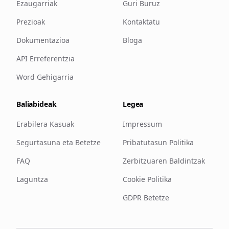
Ezaugarriak
Guri Buruz
Prezioak
Kontaktatu
Dokumentazioa
Bloga
API Erreferentzia
Word Gehigarria
Baliabideak
Legea
Erabilera Kasuak
Impressum
Segurtasuna eta Betetze
Pribatutasun Politika
FAQ
Zerbitzuaren Baldintzak
Laguntza
Cookie Politika
GDPR Betetze