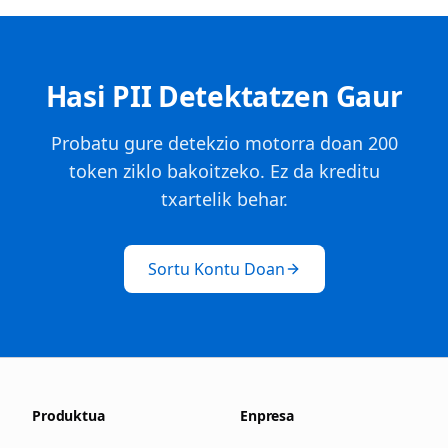
Hasi PII Detektatzen Gaur
Probatu gure detekzio motorra doan 200
token ziklo bakoitzeko. Ez da kreditu
txartelik behar.
Sortu Kontu Doan
Produktua
Enpresa