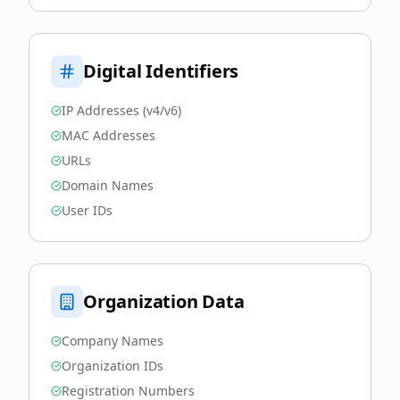
Digital Identifiers
IP Addresses (v4/v6)
MAC Addresses
URLs
Domain Names
User IDs
Organization Data
Company Names
Organization IDs
Registration Numbers