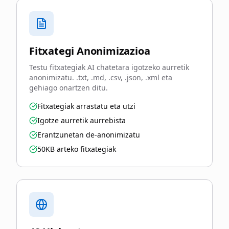
Fitxategi Anonimizazioa
Testu fitxategiak AI chatetara igotzeko aurretik
anonimizatu. .txt, .md, .csv, .json, .xml eta
gehiago onartzen ditu.
Fitxategiak arrastatu eta utzi
Igotze aurretik aurrebista
Erantzunetan de-anonimizatu
50KB arteko fitxategiak