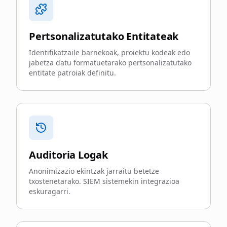
Pertsonalizatutako Entitateak
Identifikatzaile barnekoak, proiektu kodeak edo
jabetza datu formatuetarako pertsonalizatutako
entitate patroiak definitu.
Auditoria Logak
Anonimizazio ekintzak jarraitu betetze
txostenetarako. SIEM sistemekin integrazioa
eskuragarri.