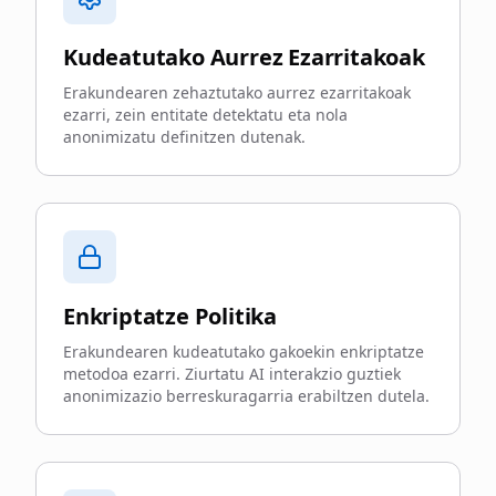
Kudeatutako Aurrez Ezarritakoak
Erakundearen zehaztutako aurrez ezarritakoak
ezarri, zein entitate detektatu eta nola
anonimizatu definitzen dutenak.
Enkriptatze Politika
Erakundearen kudeatutako gakoekin enkriptatze
metodoa ezarri. Ziurtatu AI interakzio guztiek
anonimizazio berreskuragarria erabiltzen dutela.