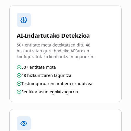
AI-Indartutako Detekzioa
50+ entitate mota detektatzen ditu 48
hizkuntzatan gure hodeiko APIarekin
konfiguratutako konfiantza mugariekin.
50+ entitate mota
48 hizkuntzaren laguntza
Testuinguruaren arabera ezagutzea
Sentikortasun egokitzagarria