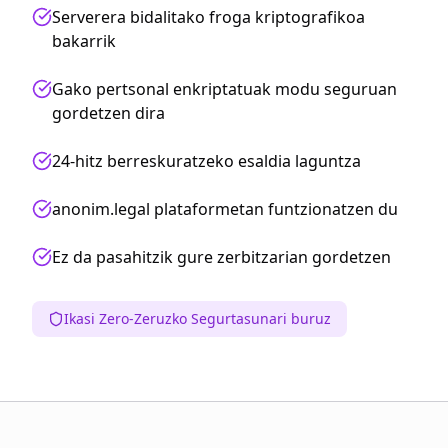
Serverera bidalitako froga kriptografikoa
bakarrik
Gako pertsonal enkriptatuak modu seguruan
gordetzen dira
24-hitz berreskuratzeko esaldia laguntza
anonim.legal plataformetan funtzionatzen du
Ez da pasahitzik gure zerbitzarian gordetzen
Ikasi Zero-Zeruzko Segurtasunari buruz