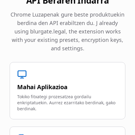
API Beraren Indarra
Chrome Luzapenak gure beste produktuekin
berdina den API erabiltzen du. J already
using blurgate.legal, the extension works
with your existing presets, encryption keys,
and settings.
Mahai Aplikazioa
Tokiko fitxategi prozesatzea gordailu
enkriptatuekin. Aurrez ezarritako berdinak, gako
berdinak.