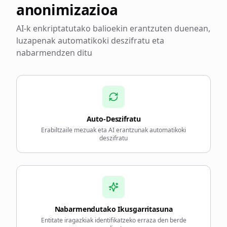
anonimizazioa
AI-k enkriptatutako balioekin erantzuten duenean,
luzapenak automatikoki deszifratu eta
nabarmendzen ditu
Auto-Deszifratu
Erabiltzaile mezuak eta AI erantzunak automatikoki
deszifratu
Nabarmendutako Ikusgarritasuna
Entitate iragazkiak identifikatzeko erraza den berde