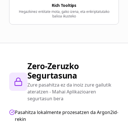
Rich Tooltips
Hegazkinez entitate mota, gako izena, eta enkriptatutako
balioa ikusteko
Zero-Zeruzko
Segurtasuna
Zure pasahitza ez da inoiz zure gailutik
ateratzen - Mahai Aplikazioaren
segurtasun bera
Pasahitza lokalmente prozesatzen da Argon2id-
rekin