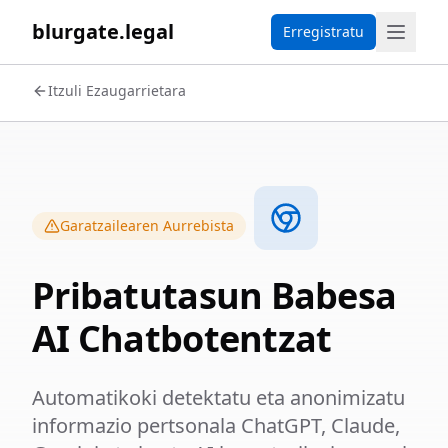
blurgate.legal
Erregistratu
Itzuli Ezaugarrietara
Garatzailearen Aurrebista
Pribatutasun Babesa
AI Chatbotentzat
Automatikoki detektatu eta anonimizatu
informazio pertsonala ChatGPT, Claude,