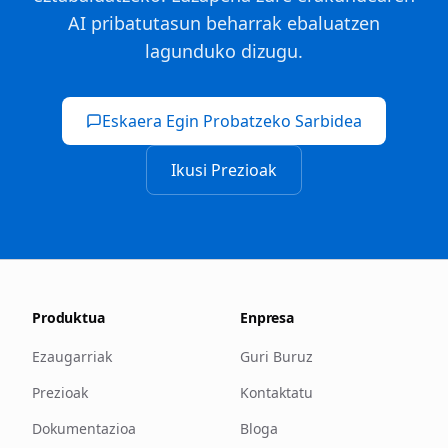
AI pribatutasun beharrak ebaluatzen
lagunduko dizugu.
Eskaera Egin Probatzeko Sarbidea
Ikusi Prezioak
Produktua
Enpresa
Ezaugarriak
Guri Buruz
Prezioak
Kontaktatu
Dokumentazioa
Bloga