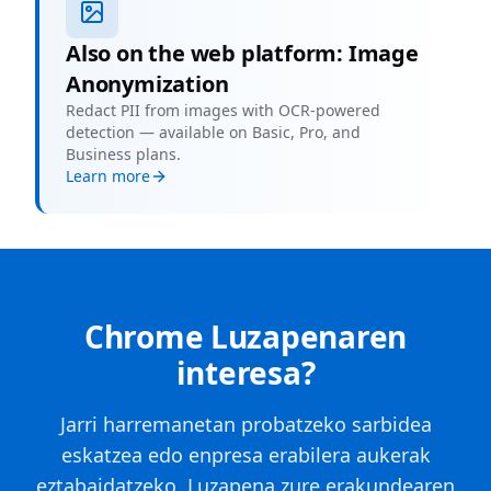
Also on the web platform: Image
Anonymization
Redact PII from images with OCR-powered
detection — available on Basic, Pro, and
Business plans.
Learn more
Chrome Luzapenaren
interesa?
Jarri harremanetan probatzeko sarbidea
eskatzea edo enpresa erabilera aukerak
eztabaidatzeko. Luzapena zure erakundearen