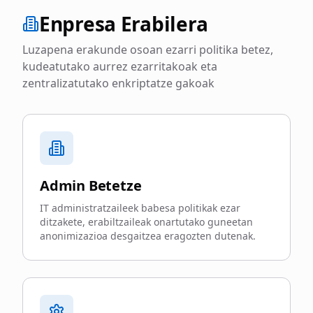
Enpresa Erabilera
Luzapena erakunde osoan ezarri politika betez,
kudeatutako aurrez ezarritakoak eta
zentralizatutako enkriptatze gakoak
Admin Betetze
IT administratzaileek babesa politikak ezar
ditzakete, erabiltzaileak onartutako guneetan
anonimizazioa desgaitzea eragozten dutenak.