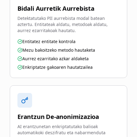
Bidali Aurretik Aurrebista
Detektatutako PII aurrebista modal batean
aztertu. Entitateak aldatu, metodoak aldatu,
aurrez ezarritakoak hautatu.
Entitatez entitate kontrola
Mezu bakoitzeko metodo hautaketa
Aurrez ezarritako azkar aldaketa
Enkriptatze gakoaren hautatzailea
Erantzun De-anonimizazioa
AI erantzunetan enkriptatutako balioak
automatikoki deszifratu eta nabarmenduta