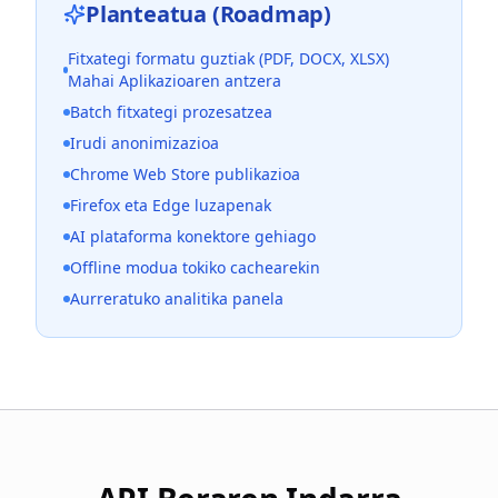
Planteatua (Roadmap)
Fitxategi formatu guztiak (PDF, DOCX, XLSX)
Mahai Aplikazioaren antzera
Batch fitxategi prozesatzea
Irudi anonimizazioa
Chrome Web Store publikazioa
Firefox eta Edge luzapenak
AI plataforma konektore gehiago
Offline modua tokiko cachearekin
Aurreratuko analitika panela