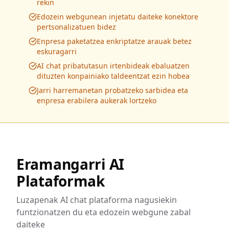
rekin
Edozein webgunean injetatu daiteke konektore
pertsonalizatuen bidez
Enpresa paketatzea enkriptatze arauak betez
eskuragarri
AI chat pribatutasun irtenbideak ebaluatzen
dituzten konpainiako taldeentzat ezin hobea
Jarri harremanetan probatzeko sarbidea eta
enpresa erabilera aukerak lortzeko
Eramangarri AI
Plataformak
Luzapenak AI chat plataforma nagusiekin
funtzionatzen du eta edozein webgune zabal
daiteke