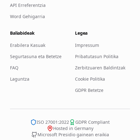
API Erreferentzia
Word Gehigarria
Baliabideak
Legea
Erabilera Kasuak
Impressum
Segurtasuna eta Betetze
Pribatutasun Politika
FAQ
Zerbitzuaren Baldintzak
Laguntza
Cookie Politika
GDPR Betetze
ISO 27001:2022
GDPR Compliant
Hosted in Germany
Microsoft Presidio gainean eraikia