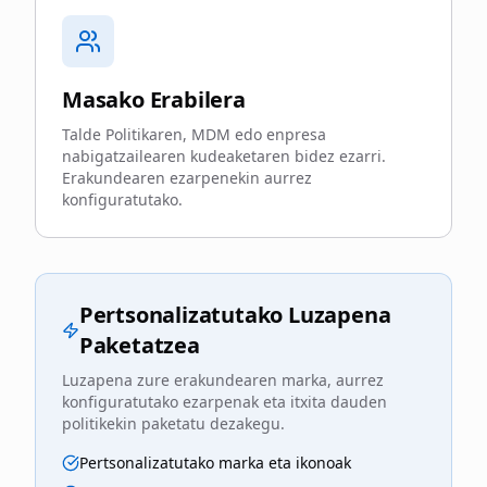
Masako Erabilera
Talde Politikaren, MDM edo enpresa
nabigatzailearen kudeaketaren bidez ezarri.
Erakundearen ezarpenekin aurrez
konfiguratutako.
Pertsonalizatutako Luzapena
Paketatzea
Luzapena zure erakundearen marka, aurrez
konfiguratutako ezarpenak eta itxita dauden
politikekin paketatu dezakegu.
Pertsonalizatutako marka eta ikonoak