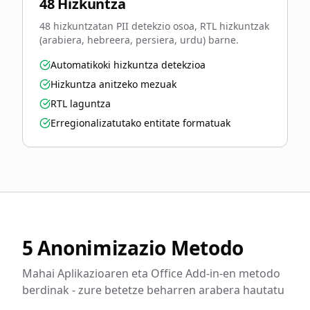
48 Hizkuntza
48 hizkuntzatan PII detekzio osoa, RTL hizkuntzak
(arabiera, hebreera, persiera, urdu) barne.
Automatikoki hizkuntza detekzioa
Hizkuntza anitzeko mezuak
RTL laguntza
Erregionalizatutako entitate formatuak
5 Anonimizazio Metodo
Mahai Aplikazioaren eta Office Add-in-en metodo
berdinak - zure betetze beharren arabera hautatu