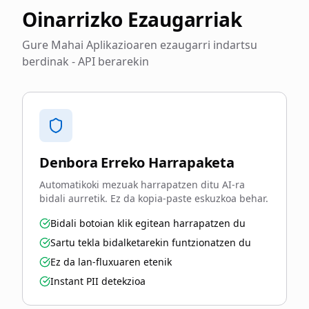
Oinarrizko Ezaugarriak
Gure Mahai Aplikazioaren ezaugarri indartsu
berdinak - API berarekin
Denbora Erreko Harrapaketa
Automatikoki mezuak harrapatzen ditu AI-ra
bidali aurretik. Ez da kopia-paste eskuzkoa behar.
Bidali botoian klik egitean harrapatzen du
Sartu tekla bidalketarekin funtzionatzen du
Ez da lan-fluxuaren etenik
Instant PII detekzioa