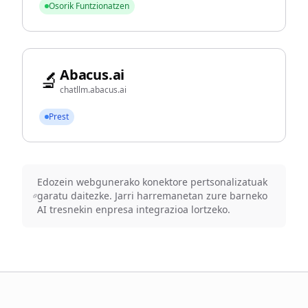
Osorik Funtzionatzen
Abacus.ai
🔬
chatllm.abacus.ai
Prest
Edozein webgunerako konektore pertsonalizatuak
garatu daitezke. Jarri harremanetan zure barneko
AI tresnekin enpresa integrazioa lortzeko.