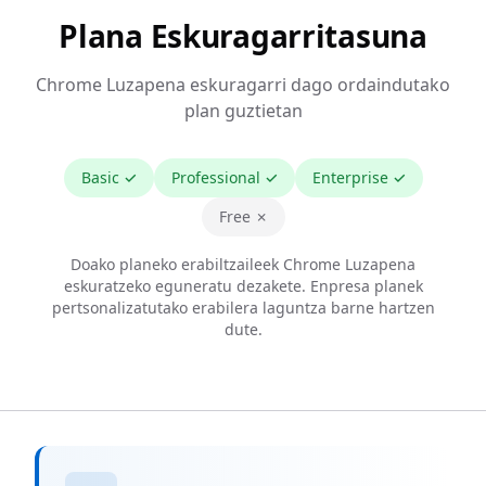
Plana Eskuragarritasuna
Chrome Luzapena eskuragarri dago ordaindutako
plan guztietan
Basic
✓
Professional
✓
Enterprise
✓
Free ✗
Doako planeko erabiltzaileek Chrome Luzapena
eskuratzeko eguneratu dezakete. Enpresa planek
pertsonalizatutako erabilera laguntza barne hartzen
dute.