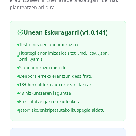
planteatzen ari dira
Unean Eskuragarri (v1.0.141)
Testu mezuen anonimizazioa
Fitxategi anonimizazioa (.txt, .md, .csv, .json,
.xml, .yaml)
5 anonimizazio metodo
Denbora erreko erantzun deszifratu
18+ herrialdeko aurrez ezarritakoak
48 hizkuntzaren laguntza
Enkriptatze gakoen kudeaketa
Jatorrizko/enkriptatutako ikuspegia aldatu