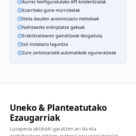
Aurrez konfiguratutako API kredentzialak
Ezarritako gune murrizketak
Itxita dauden anonimizazio metodoak
Nahitaezko enkriptatze gakoak
Erabiltzailearen gainditzeak desgaituta
Isil instalazio laguntza
Zure zerbitzariatik automatikoki eguneratzeak
Uneko & Planteatutako
Ezaugarriak
Luzapena aktiboki garatzen ari da eta
erabiltzaileen iritzien arabera ezaugarri berriak