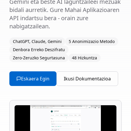
Gemini eta beste AI laguntzaileei mezuak
bidali aurretik. Gure Mahai Aplikazioaren
API indartsu bera - orain zure
nabigatzailean.
ChatGPT, Claude, Gemini
5 Anonimizazio Metodo
Denbora Erreko Deszifratu
Zero-Zeruzko Segurtasuna
48 Hizkuntza
Eskaera Egin
Ikusi Dokumentazioa