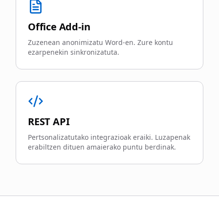
Office Add-in
Zuzenean anonimizatu Word-en. Zure kontu
ezarpenekin sinkronizatuta.
REST API
Pertsonalizatutako integrazioak eraiki. Luzapenak
erabiltzen dituen amaierako puntu berdinak.