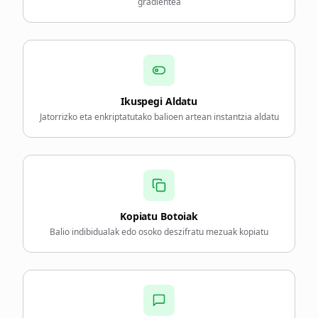
gradientea
Ikuspegi Aldatu
Jatorrizko eta enkriptatutako balioen artean instantzia aldatu
Kopiatu Botoiak
Balio indibidualak edo osoko deszifratu mezuak kopiatu