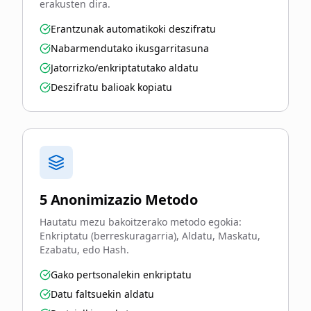
erakusten dira.
Erantzunak automatikoki deszifratu
Nabarmendutako ikusgarritasuna
Jatorrizko/enkriptatutako aldatu
Deszifratu balioak kopiatu
5 Anonimizazio Metodo
Hautatu mezu bakoitzerako metodo egokia:
Enkriptatu (berreskuragarria), Aldatu, Maskatu,
Ezabatu, edo Hash.
Gako pertsonalekin enkriptatu
Datu faltsuekin aldatu