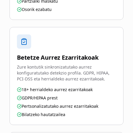
Partzialki maskatu
Osorik ezabatu
Betetze Aurrez Ezarritakoak
Zure kontutik sinkronizatutako aurrez
konfiguratutako detekzio profila. GDPR, HIPAA,
PCI-DSS eta herrialdeko aurrez ezarritakoak.
18+ herrialdeko aurrez ezarritakoak
GDPR/HIPAA prest
Pertsonalizatutako aurrez ezarritakoak
Bilatzeko hautatzailea