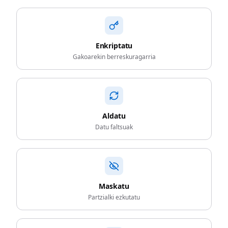
Enkriptatu
Gakoarekin berreskuragarria
Aldatu
Datu faltsuak
Maskatu
Partzialki ezkutatu