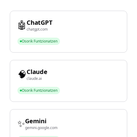
ChatGPT
🤖
chatgpt.com
Osorik Funtzionatzen
Claude
🧠
claude.ai
Osorik Funtzionatzen
Gemini
✨
gemini.google.com