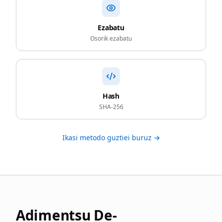
Ezabatu
Osorik ezabatu
Hash
SHA-256
Ikasi metodo guztiei buruz →
Adimentsu De-