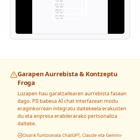
Garapen Aurrebista & Kontzeptu
Froga
Luzapen hau garatzailearen aurrebista fasean
dago. PII babesa AI chat interfazean modu
eraginkorrean integratu daitekeela erakusten
du eta enpresa erabilerarako pertsonaliza
daiteke.
Osorik funtzionala ChatGPT, Claude eta Gemini-