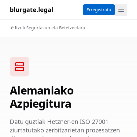
blurgate.legal
Erregistratu
Itzuli Segurtasun eta Betetzeetara
Alemaniako
Azpiegitura
Datu guztiak Hetzner-en ISO 27001
ziurtatutako zerbitzarietan prozesatzen