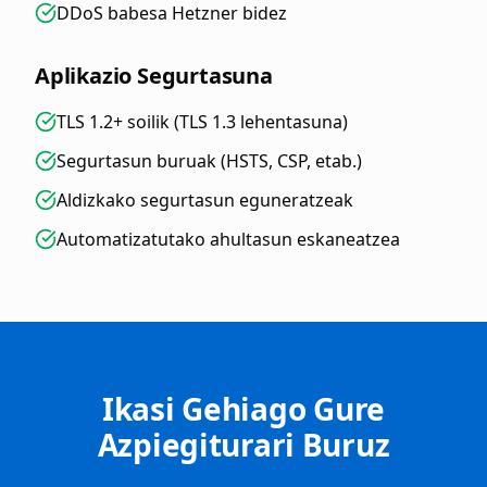
DDoS babesa Hetzner bidez
Aplikazio Segurtasuna
TLS 1.2+ soilik (TLS 1.3 lehentasuna)
Segurtasun buruak (HSTS, CSP, etab.)
Aldizkako segurtasun eguneratzeak
Automatizatutako ahultasun eskaneatzea
Ikasi Gehiago Gure
Azpiegiturari Buruz