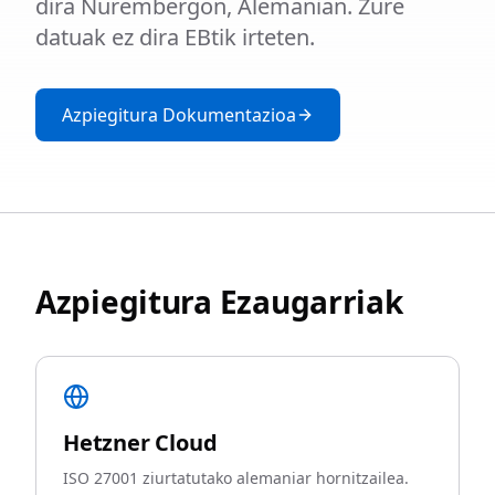
dira Nurembergon, Alemanian. Zure
datuak ez dira EBtik irteten.
Azpiegitura Dokumentazioa
Azpiegitura Ezaugarriak
Hetzner Cloud
ISO 27001 ziurtatutako alemaniar hornitzailea.