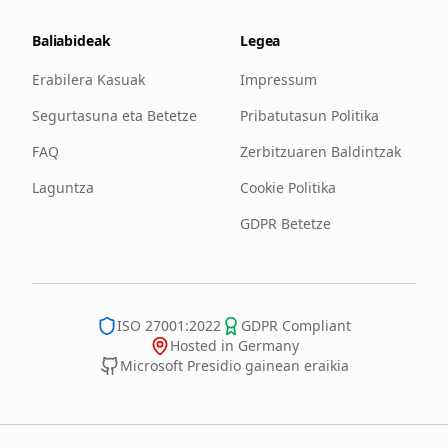
Baliabideak
Legea
Erabilera Kasuak
Impressum
Segurtasuna eta Betetze
Pribatutasun Politika
FAQ
Zerbitzuaren Baldintzak
Laguntza
Cookie Politika
GDPR Betetze
ISO 27001:2022
GDPR Compliant
Hosted in Germany
Microsoft Presidio gainean eraikia