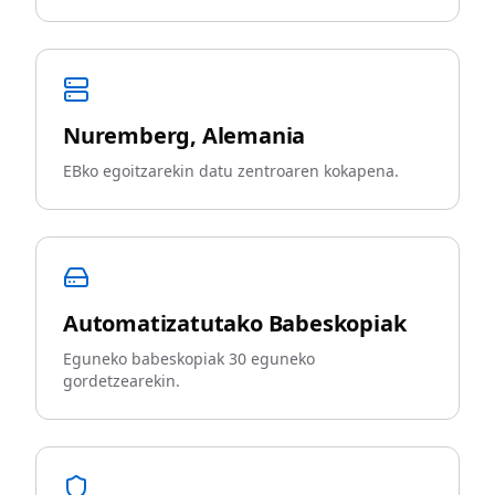
Nuremberg, Alemania
EBko egoitzarekin datu zentroaren kokapena.
Automatizatutako Babeskopiak
Eguneko babeskopiak 30 eguneko
gordetzearekin.