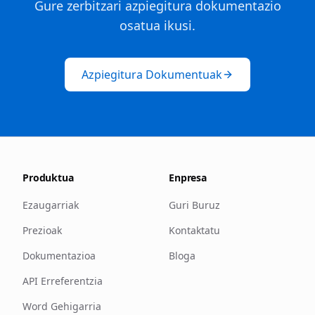
Gure zerbitzari azpiegitura dokumentazio
osatua ikusi.
Azpiegitura Dokumentuak
Produktua
Enpresa
Ezaugarriak
Guri Buruz
Prezioak
Kontaktatu
Dokumentazioa
Bloga
API Erreferentzia
Word Gehigarria