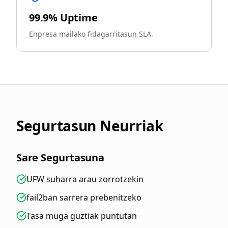
99.9% Uptime
Enpresa mailako fidagarritasun SLA.
Segurtasun Neurriak
Sare Segurtasuna
UFW suharra arau zorrotzekin
fail2ban sarrera prebenitzeko
Tasa muga guztiak puntutan