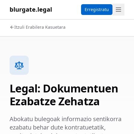
blurgate.legal
Erregistratu
Itzuli Erabilera Kasuetara
Legal: Dokumentuen
Ezabatze Zehatza
Abokatu bulegoak informazio sentikorra
ezabatu behar dute kontratuetatik,