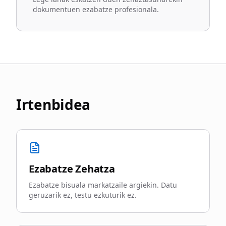
dokumentuen ezabatze profesionala.
Irtenbidea
Ezabatze Zehatza
Ezabatze bisuala markatzaile argiekin. Datu
geruzarik ez, testu ezkuturik ez.