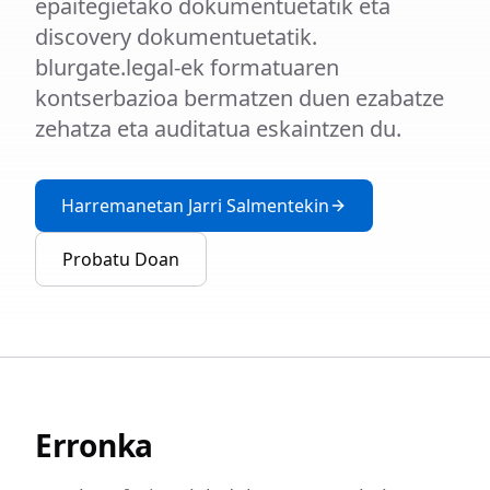
epaitegietako dokumentuetatik eta
discovery dokumentuetatik.
blurgate.legal-ek formatuaren
kontserbazioa bermatzen duen ezabatze
zehatza eta auditatua eskaintzen du.
Harremanetan Jarri Salmentekin
Probatu Doan
Erronka