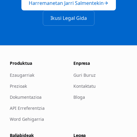
Harremanetan Jarri Salmentekin
Ikusi Legal Gida
Produktua
Enpresa
Ezaugarriak
Guri Buruz
Prezioak
Kontaktatu
Dokumentazioa
Bloga
API Erreferentzia
Word Gehigarria
Baliabideak
Legea