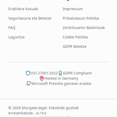
Erabilera Kasuak
Impressum
Segurtasuna eta Betetze
Pribatutasun Politika
FAQ
Zerbitzuaren Baldintzak
Laguntza
Cookie Politika
GDPR Betetze
ISO 27001:2022
GDPR Compliant
Hosted in Germany
Microsoft Presidio gainean eraikia
© 2026 blurgate.legal. Eskubide guztiak
erreserbatuta.
v
5.19.0