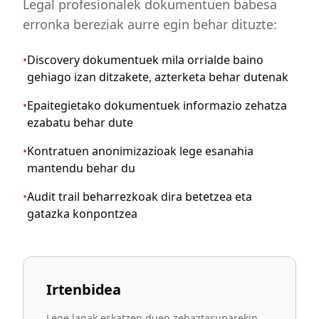
Legal profesionalek dokumentuen babesa
erronka bereziak aurre egin behar dituzte:
•
Discovery dokumentuek mila orrialde baino
gehiago izan ditzakete, azterketa behar dutenak
•
Epaitegietako dokumentuek informazio zehatza
ezabatu behar dute
•
Kontratuen anonimizazioak lege esanahia
mantendu behar du
•
Audit trail beharrezkoak dira betetzea eta
gatazka konpontzea
Irtenbidea
Lege lanak eskatzen duen zehaztasunarekin