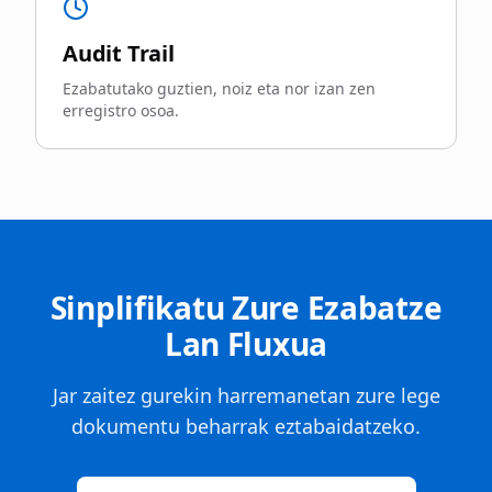
Audit Trail
Ezabatutako guztien, noiz eta nor izan zen
erregistro osoa.
Sinplifikatu Zure Ezabatze
Lan Fluxua
Jar zaitez gurekin harremanetan zure lege
dokumentu beharrak eztabaidatzeko.