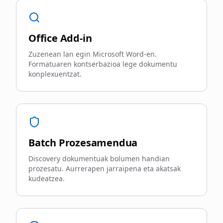
Office Add-in
Zuzenean lan egin Microsoft Word-en.
Formatuaren kontserbazioa lege dokumentu
konplexuentzat.
Batch Prozesamendua
Discovery dokumentuak bolumen handian
prozesatu. Aurrerapen jarraipena eta akatsak
kudeatzea.