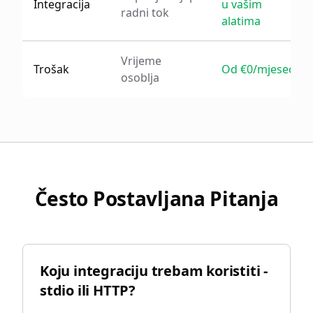
Integracija
u vašim
radni tok
alatima
Vrijeme
Trošak
Od €0/mjesec
osoblja
Često Postavljana Pitanja
Koju integraciju trebam koristiti -
stdio ili HTTP?