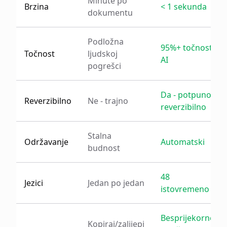
Minute po
Brzina
< 1 sekunda
dokumentu
Podložna
95%+ točnost
Točnost
ljudskoj
AI
pogrešci
Da - potpuno
Reverzibilno
Ne - trajno
reverzibilno
Stalna
Održavanje
Automatski
budnost
48
Jezici
Jedan po jedan
istovremeno
Besprijekorno
Kopiraj/zalijepi