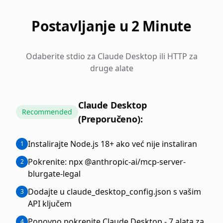
Postavljanje u 2 Minute
Odaberite stdio za Claude Desktop ili HTTP za
druge alate
Claude Desktop
Recommended
(Preporučeno):
Instalirajte Node.js 18+ ako već nije instaliran
1
Pokrenite: npx @anthropic-ai/mcp-server-
2
blurgate-legal
Dodajte u claude_desktop_config.json s vašim
3
API ključem
Ponovno pokrenite Claude Desktop - 7 alata za
4