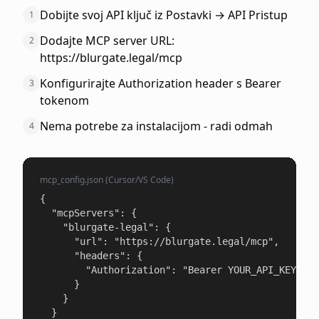
Dobijte svoj API ključ iz Postavki → API Pristup
1
Dodajte MCP server URL:
2
https://blurgate.legal/mcp
Konfigurirajte Authorization header s Bearer
3
tokenom
Nema potrebe za instalacijom - radi odmah
4
mcp_config.json (Cursor/VS Code)
{

  "mcpServers": {

    "blurgate-legal": {

      "url": "https://blurgate.legal/mcp",

      "headers": {

        "Authorization": "Bearer YOUR_API_KEY"

      }

    }

  }
