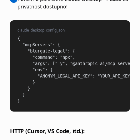
privatnost dostupno!
claude_desktop_config.json
{

  "mcpServers": {

    "blurgate-legal": {

      "command": "npx",

      "args": ["-y", "@anthropic-ai/mcp-server-bl
      "env": {

        "ANONYM_LEGAL_API_KEY": "YOUR_API_KEY"

      }

    }

  }

}
HTTP (Cursor, VS Code, itd.):