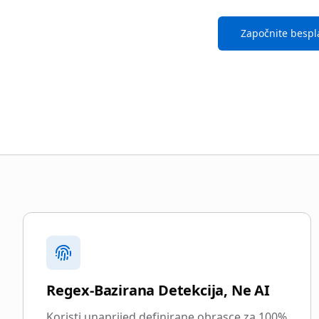
Započnite bespl
Zašto odabrati blurgate.le
Regex-Bazirana Detekcija, Ne AI
Koristi unaprijed definirane obrasce za 100%