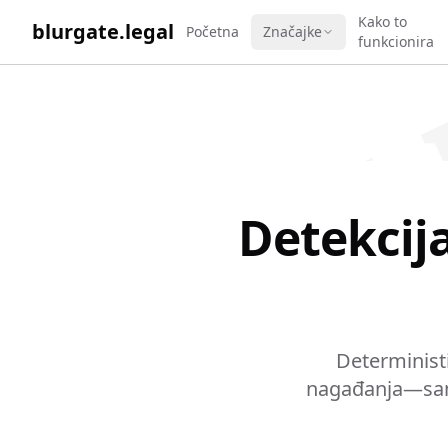
WORK 
Kako to
blurgate.legal
Početna
Značajke
funkcionira
Detekcija
Deterministi
nagađanja—samo