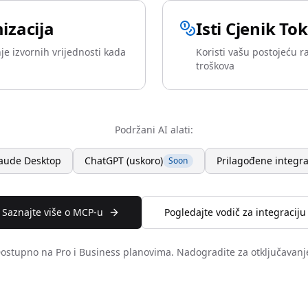
izacija
Isti Cjenik To
e izvornih vrijednosti kada
Koristi vašu postojeću
troškova
Podržani AI alati:
aude Desktop
ChatGPT (uskoro)
Prilagođene integr
Soon
Saznajte više o MCP-u
Pogledajte vodič za integraciju
ostupno na Pro i Business planovima. Nadogradite za otključavanj