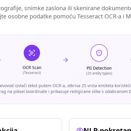
ografije, snimke zaslona ili skenirane dokument
irajte osobne podatke pomoću Tesseract OCR-a i Mi
OCR Scan
PII Detection
(Tesseract)
(25 entity types)
jevovod izvlači tekst putem OCR-a, otkriva 25 vrsta entiteta koristeć
rag na piksel koordinate i prikazuje redigirane slike s odabranom
akcija
NLP-pokretano