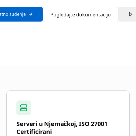
atno suđenje
Pogledajte dokumentaciju
gal
Serveri u Njemačkoj, ISO 27001
Certificirani