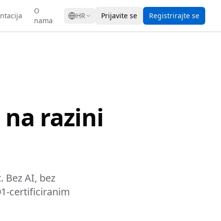
GRESS
O
tacija
HR
Prijavite se
Registrirajte se
nama
 na razini
 Bez AI, bez
-certificiranim