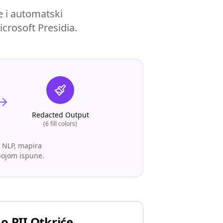
e i automatski
crosoft Presidia.
Redacted Output
(6 fill colors)
i NLP, mapira
 bojom ispune.
 PII Otkriće