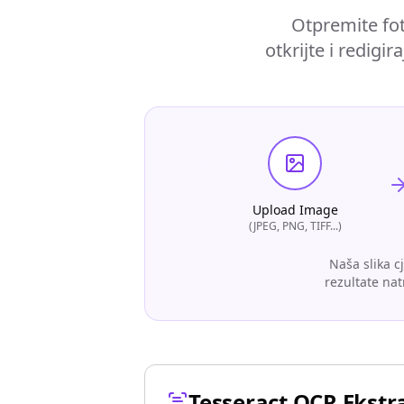
Otpremite fot
otkrijte i redig
Upload Image
(JPEG, PNG, TIFF...)
Naša slika c
rezultate nat
Tesseract OCR Ekstr