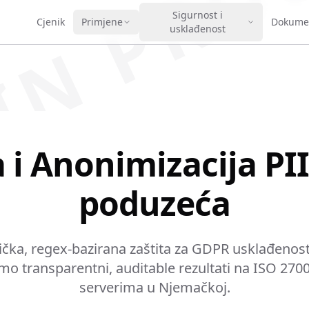
IN PRO
Sigurnost i
Cjenik
Primjene
Dokumen
usklađenost
 i Anonimizacija PII
poduzeća
čka, regex-bazirana zaštita za GDPR usklađenost.
 transparentni, auditable rezultati na ISO 27001
serverima u Njemačkoj.