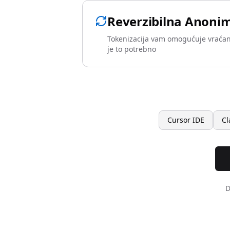
Reverzibilna Anonim
Tokenizacija vam omogućuje vraćanj
je to potrebno
Cursor IDE
Cl
D