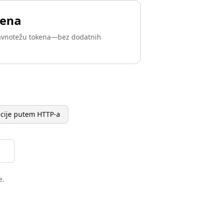
kena
 ravnotežu tokena—bez dodatnih
acije putem HTTP-a
e.