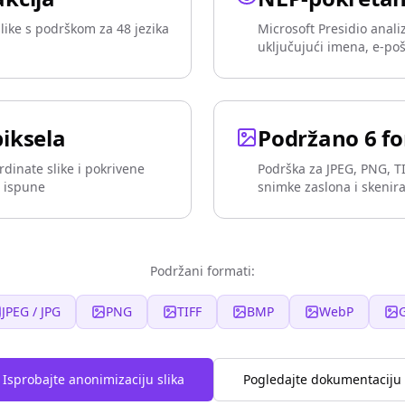
slike s podrškom za 48 jezika
Microsoft Presidio analiz
uključujući imena, e-poš
piksela
Podržano 6 fo
rdinate slike i pokrivene
Podrška za JPEG, PNG, TI
a ispune
snimke zaslona i skeni
Podržani formati:
JPEG / JPG
PNG
TIFF
BMP
WebP
G
Isprobajte anonimizaciju slika
Pogledajte dokumentaciju