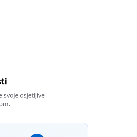
ti
svoje osjetljive
jom.