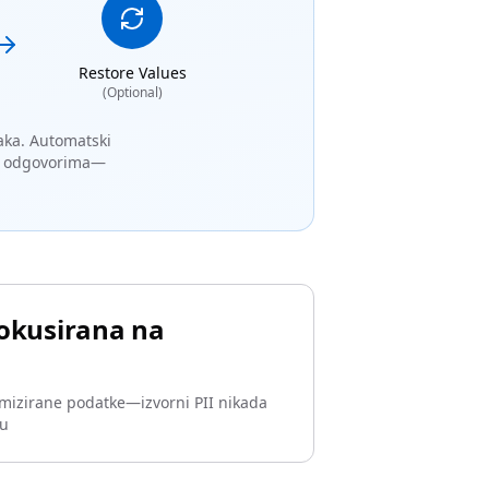
Restore Values
(Optional)
taka. Automatski
i u odgovorima—
Fokusirana na
mizirane podatke—izvorni PII nikada
lu