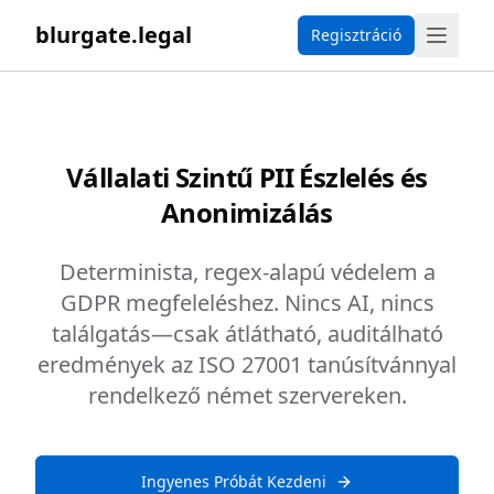
blurgate.legal
Regisztráció
Vállalati Szintű PII Észlelés és
Anonimizálás
Determinista, regex-alapú védelem a
GDPR megfeleléshez. Nincs AI, nincs
találgatás—csak átlátható, auditálható
eredmények az ISO 27001 tanúsítvánnyal
rendelkező német szervereken.
Ingyenes Próbát Kezdeni