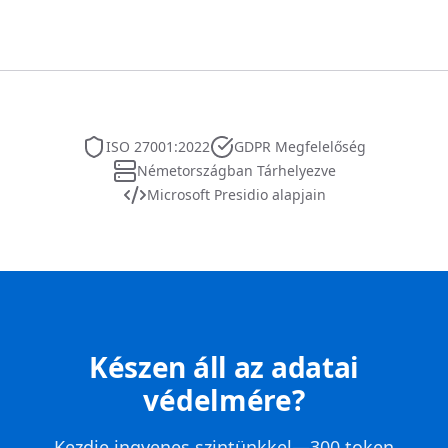
ISO 27001:2022
GDPR Megfelelőség
Németországban Tárhelyezve
Microsoft Presidio alapjain
Készen áll az adatai
védelmére?
Kezdje ingyenes szintünkkel—300 token