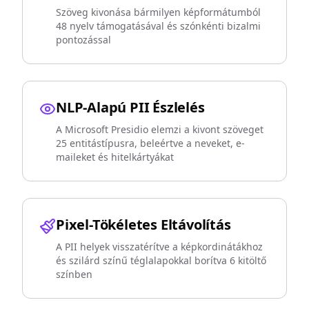
Szöveg kivonása bármilyen képformátumból
48 nyelv támogatásával és szónkénti bizalmi
pontozással
NLP-Alapú PII Észlelés
A Microsoft Presidio elemzi a kivont szöveget
25 entitástípusra, beleértve a neveket, e-
maileket és hitelkártyákat
Pixel-Tökéletes Eltávolítás
A PII helyek visszatérítve a képkordinátákhoz
és szilárd színű téglalapokkal borítva 6 kitöltő
színben