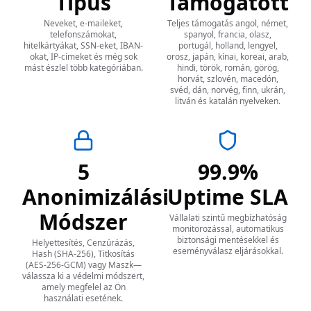
Típus
Támogatott
Neveket, e-maileket,
Teljes támogatás angol, német,
telefonszámokat,
spanyol, francia, olasz,
hitelkártyákat, SSN-eket, IBAN-
portugál, holland, lengyel,
okat, IP-címeket és még sok
orosz, japán, kínai, koreai, arab,
mást észlel több kategóriában.
hindi, török, román, görög,
horvát, szlovén, macedón,
svéd, dán, norvég, finn, ukrán,
litván és katalán nyelveken.
5
99.9%
Anonimizálási
Uptime SLA
Módszer
Vállalati szintű megbízhatóság
monitorozással, automatikus
biztonsági mentésekkel és
Helyettesítés, Cenzúrázás,
eseményválasz eljárásokkal.
Hash (SHA-256), Titkosítás
(AES-256-GCM) vagy Maszk—
válassza ki a védelmi módszert,
amely megfelel az Ön
használati esetének.