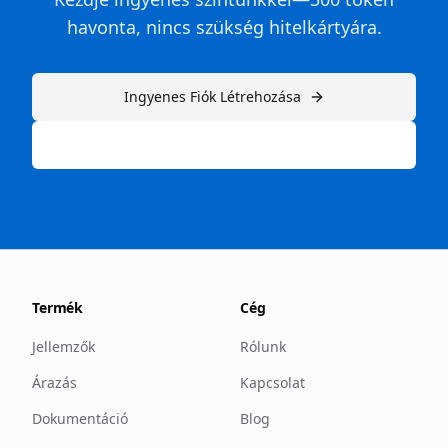
havonta, nincs szükség hitelkártyára.
Ingyenes Fiók Létrehozása
Vagy fedezze fel fizetős terveinket →
Termék
Cég
Jellemzők
Rólunk
Árazás
Kapcsolat
Dokumentáció
Blog