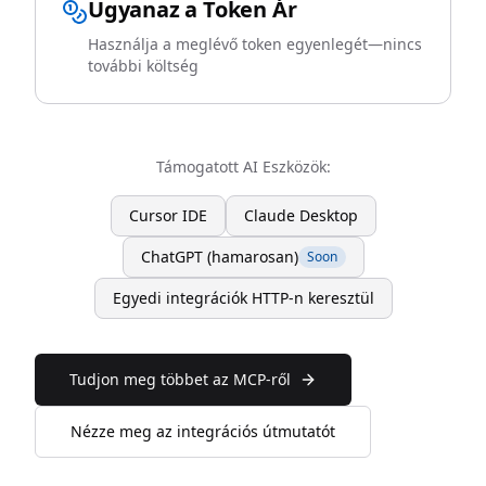
Ugyanaz a Token Ár
Használja a meglévő token egyenlegét—nincs
további költség
Támogatott AI Eszközök:
Cursor IDE
Claude Desktop
ChatGPT (hamarosan)
Soon
Egyedi integrációk HTTP-n keresztül
Tudjon meg többet az MCP-ről
Nézze meg az integrációs útmutatót