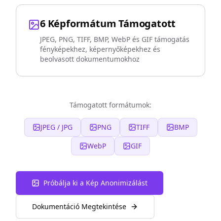
6 Képformátum Támogatott
JPEG, PNG, TIFF, BMP, WebP és GIF támogatás
fényképekhez, képernyőképekhez és
beolvasott dokumentumokhoz
Támogatott formátumok:
JPEG / JPG
PNG
TIFF
BMP
WebP
GIF
Próbálja ki a Kép Anonimizálást
Dokumentáció Megtekintése