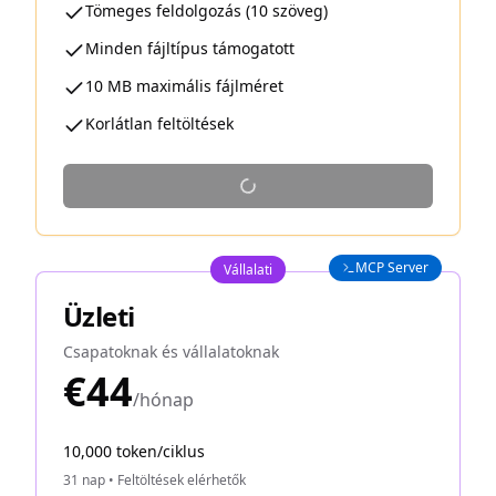
Tömeges feldolgozás (10 szöveg)
Minden fájltípus támogatott
10 MB maximális fájlméret
Korlátlan feltöltések
MCP Server
Vállalati
Üzleti
Csapatoknak és vállalatoknak
€44
/hónap
10,000 token/ciklus
31 nap
•
Feltöltések elérhetők