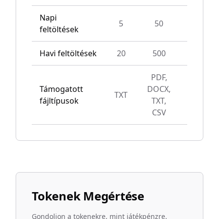
Napi
5
50
Unlimit
feltöltések
Havi feltöltések
20
500
Unlimit
PDF,
Támogatott
DOCX,
TXT
All type
fájltípusok
TXT,
CSV
Tokenek Megértése
Gondoljon a tokenekre, mint játékpénzre.