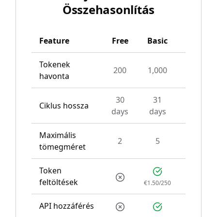
Összehasonlítás
Feature
Free
Basic
Pro
Tokenek
200
1,000
4,000
havonta
30
31
Ciklus hossza
31 day
days
days
Maximális
2
5
10
tömegméret
Token
feltöltések
€1.50/250
€1.50/30
API hozzáférés