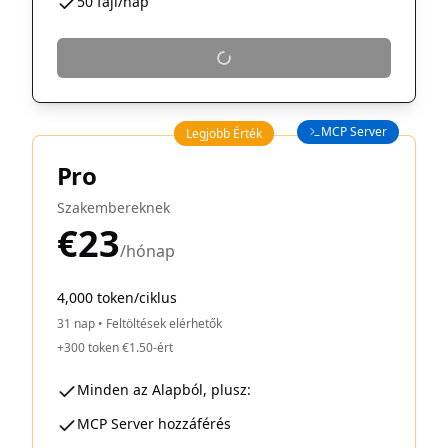
50 fájl/nap
MCP Server
Legjobb Érték
Pro
Szakembereknek
€23
/hónap
4,000 token/ciklus
31 nap
•
Feltöltések elérhetők
+300 token €1.50-ért
Minden az Alapból, plusz:
MCP Server hozzáférés