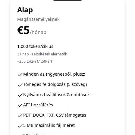
Alap
Magánszemélyeknek
€5
/hónap
1,000 token/ciklus
31 nap
•
Feltöltések elérhetők
+250 token €1.50-ért
Minden az Ingyenesből, plusz:
Tömeges feldolgozás (5 szöveg)
Nyilvános beállítások & entitások
API hozzáférés
PDF, DOCX, TXT, CSV támogatás
5 MB maximális fájlméret