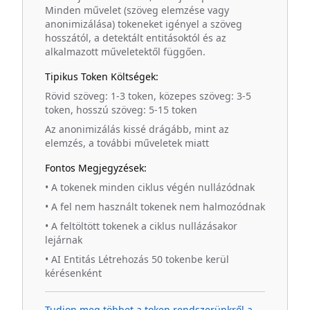
Minden művelet (szöveg elemzése vagy
anonimizálása) tokeneket igényel a szöveg
hosszától, a detektált entitásoktól és az
alkalmazott műveletektől függően.
Tipikus Token Költségek:
Rövid szöveg: 1-3 token, közepes szöveg: 3-5
token, hosszú szöveg: 5-15 token
Az anonimizálás kissé drágább, mint az
elemzés, a további műveletek miatt
Fontos Megjegyzések:
•
A tokenek minden ciklus végén nullázódnak
•
A fel nem használt tokenek nem halmozódnak
•
A feltöltött tokenek a ciklus nullázásakor
lejárnak
•
AI Entitás Létrehozás 50 tokenbe kerül
kérésenként
Tudjon meg többet a token rendszerünkről a