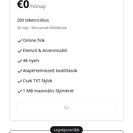
€0
/hónap
200 token/ciklus
30 nap
•
Nincsenek feltöltések
Online fiók
Elemző & Anonimizáló
48 nyelv
Alapértelmezett beállítások
Csak TXT fájlok
1 MB maximális fájlméret
Legnépszerűbb