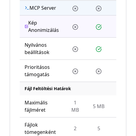
MCP Server
Kép
Anonimizálás
Nyilvános
beállítások
Prioritásos
támogatás
Fájl Feltöltési Határok
Maximális
1
5 MB
10 MB
fájlméret
MB
Fájlok
2
5
10
tömegenként