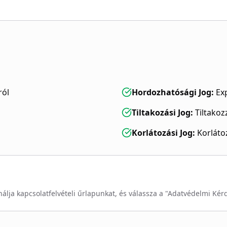
ról
Hordozhatósági Jog
:
Ex
Tiltakozási Jog
:
Tiltakoz
Korlátozási Jog
:
Korláto
álja kapcsolatfelvételi űrlapunkat, és válassza a "Adatvédelmi Kér