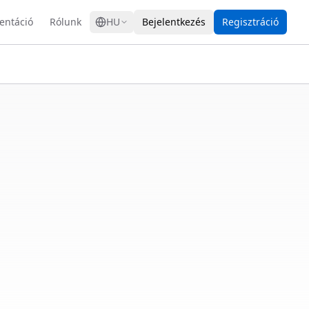
GRESS
ntáció
Rólunk
HU
Bejelentkezés
Regisztráció