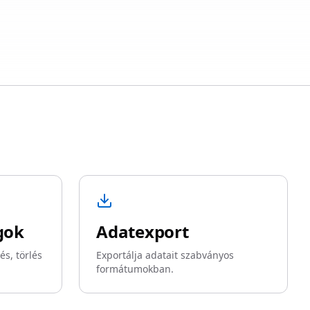
gok
Adatexport
és, törlés
Exportálja adatait szabványos
formátumokban.