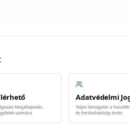
k
lérhető
Adatvédelmi Jo
olgozási Megállapodás
Teljes támogatás a hozzáfér
 ügyfelek számára.
és hordozhatóság terén.