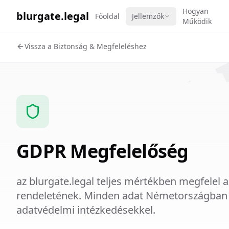
WORK 
Hogyan
blurgate.legal
Főoldal
Jellemzők
Működik
Vissza a Biztonság & Megfeleléshez
GDPR Megfelelőség
az blurgate.legal teljes mértékben megfelel 
rendeletének. Minden adat Németországban k
adatvédelmi intézkedésekkel.