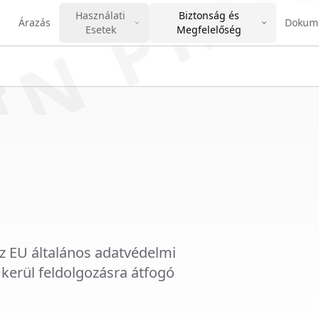
IN PRO
Használati
Biztonság és
Árazás
Dokume
Esetek
Megfelelőség
az EU általános adatvédelmi
erül feldolgozásra átfogó