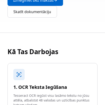
Izmēģiniet bez maksas
Skatīt dokumentāciju
Kā Tas Darbojas
1. OCR Teksta Iegūšana
Tesseract OCR iegūst visu lasāmo tekstu no jūsu
attēla, atbalstot 48 valodas un uzticības punktus
katram vārdam.