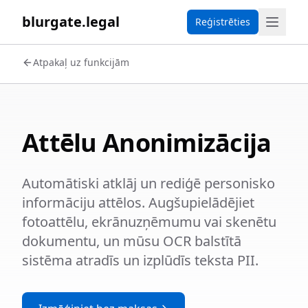
blurgate.legal
Reģistrēties
Atpakaļ uz funkcijām
Attēlu Anonimizācija
Automātiski atklāj un rediģē personisko
informāciju attēlos. Augšupielādējiet
fotoattēlu, ekrānuzņēmumu vai skenētu
dokumentu, un mūsu OCR balstītā
sistēma atradīs un izplūdīs teksta PII.