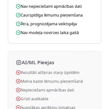
Nav nepieciešami apmācības dati
Caurspīdīga lēmumu pieņemšana
Ātra, prognozējama veiktspēja
Nav modeļa novirzes laika gaitā
AI/ML Pieejas
Rezultāti atšķiras starp izpildēm
Melna kaste lēmumu pieņemšanā
Nepieciešami apmācības dati
Grūti auditable
Augstākas aprēķinu izmaksas