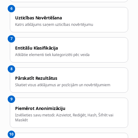
6
Uzticības Novērtēšana
Katrs atklājums saņem uzticības novērtējumu
7
Entitāšu Klasifikācija
Atklātie elementi tiek kategorizēti pēc veida
8
Pārskatīt Rezultātus
Skatiet visus atklājumus ar pozīcijām un novērtējumiem
9
Piemērot Anonimizāciju
Izvēlieties savu metodi: Aizvietot, Rediģēt, Hash, Šifrēt vai
Maskēt
10