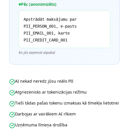
Pēc (anonimizēts)
Apstrādāt maksājumu par
PII_PERSON_001, e-pasts
PII_EMAIL_001, karte
PII_CREDIT_CARD_001
Ko jūs saņemat atpakaļ
AI nekad neredz jūsu reālo PII
Atgriezenisks ar tokenizācijas režīmu
Tieši tādas pašas tokenu izmaksas kā tīmekļa lietotnei
Darbojas ar vairākiem AI rīkiem
Uzņēmuma līmeņa drošība