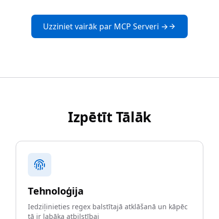
Uzziniet vairāk par MCP Serveri →
Izpētīt Tālāk
Tehnoloģija
Iedziļinieties regex balstītajā atklāšanā un kāpēc
tā ir labāka atbilstībai