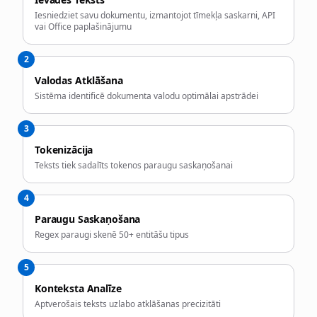
Iesniedziet savu dokumentu, izmantojot tīmekļa saskarni, API
vai Office paplašinājumu
2
Valodas Atklāšana
Sistēma identificē dokumenta valodu optimālai apstrādei
3
Tokenizācija
Teksts tiek sadalīts tokenos paraugu saskaņošanai
4
Paraugu Saskaņošana
Regex paraugi skenē 50+ entitāšu tipus
5
Konteksta Analīze
Aptverošais teksts uzlabo atklāšanas precizitāti