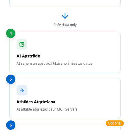
Safe data only
4
AI Apstrāde
AI saņem un apstrādā tikai anonimizētus datus
5
Atbildes Atgriešana
AI atbilde atgriežas caur MCP Serveri
Optional
6