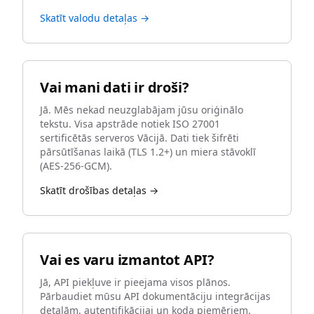
Skatīt valodu detaļas →
Vai mani dati ir droši?
Jā. Mēs nekad neuzglabājam jūsu oriģinālo
tekstu. Visa apstrāde notiek ISO 27001
sertificētās serveros Vācijā. Dati tiek šifrēti
pārsūtīšanas laikā (TLS 1.2+) un miera stāvoklī
(AES-256-GCM).
Skatīt drošības detaļas →
Vai es varu izmantot API?
Jā, API piekļuve ir pieejama visos plānos.
Pārbaudiet mūsu API dokumentāciju integrācijas
detaļām, autentifikācijai un koda piemēriem.