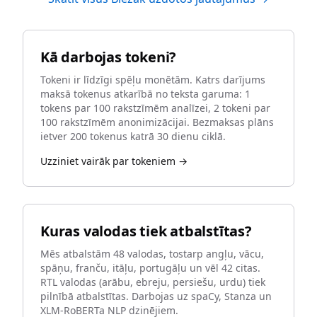
Kā darbojas tokeni?
Tokeni ir līdzīgi spēļu monētām. Katrs darījums
maksā tokenus atkarībā no teksta garuma: 1
tokens par 100 rakstzīmēm analīzei, 2 tokeni par
100 rakstzīmēm anonimizācijai. Bezmaksas plāns
ietver 200 tokenus katrā 30 dienu ciklā.
Uzziniet vairāk par tokeniem →
Kuras valodas tiek atbalstītas?
Mēs atbalstām 48 valodas, tostarp angļu, vācu,
spāņu, franču, itāļu, portugāļu un vēl 42 citas.
RTL valodas (arābu, ebreju, persiešu, urdu) tiek
pilnībā atbalstītas. Darbojas uz spaCy, Stanza un
XLM-RoBERTa NLP dzinējiem.