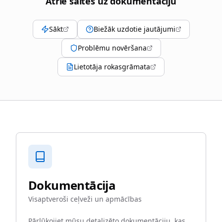
Ātrie saites uz dokumentāciju
Sākt
Biežāk uzdotie jautājumi
Problēmu novēršana
Lietotāja rokasgrāmata
Dokumentācija
Visaptveroši ceļveži un apmācības
Pārlūkojiet mūsu detalizēto dokumentāciju, kas