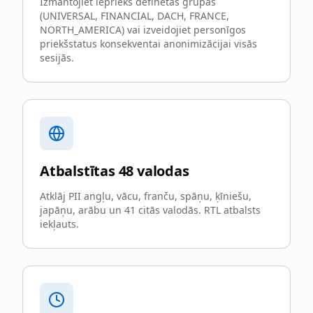
Izmantojiet iepriekš definētas grupas
(UNIVERSAL, FINANCIAL, DACH, FRANCE,
NORTH_AMERICA) vai izveidojiet personīgos
priekšstatus konsekventai anonimizācijai visās
sesijās.
Atbalstītas 48 valodas
Atklāj PII angļu, vācu, franču, spāņu, ķīniešu,
japāņu, arābu un 41 citās valodās. RTL atbalsts
iekļauts.