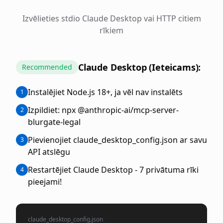
Izvēlieties stdio Claude Desktop vai HTTP citiem
rīkiem
Claude Desktop (Ieteicams):
Recommended
Instalējiet Node.js 18+, ja vēl nav instalēts
1
Izpildiet: npx @anthropic-ai/mcp-server-
2
blurgate-legal
Pievienojiet claude_desktop_config.json ar savu
3
API atslēgu
Restartējiet Claude Desktop - 7 privātuma rīki
4
pieejami!
claude_desktop_config.json