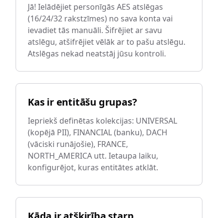
Jā! Ielādējiet personīgās AES atslēgas
(16/24/32 rakstzīmes) no sava konta vai
ievadiet tās manuāli. Šifrējiet ar savu
atslēgu, atšifrējiet vēlāk ar to pašu atslēgu.
Atslēgas nekad neatstāj jūsu kontroli.
Kas ir entitāšu grupas?
Iepriekš definētas kolekcijas: UNIVERSAL
(kopējā PII), FINANCIAL (banku), DACH
(vāciski runājošie), FRANCE,
NORTH_AMERICA utt. Ietaupa laiku,
konfigurējot, kuras entitātes atklāt.
Kāda ir atšķirība starp