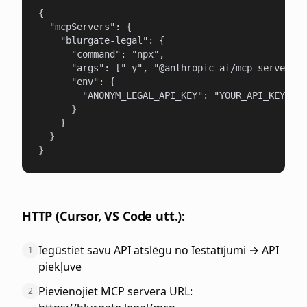
{

  "mcpServers": {

    "blurgate-legal": {

      "command": "npx",

      "args": ["-y", "@anthropic-ai/mcp-server-bl
      "env": {

        "ANONYM_LEGAL_API_KEY": "YOUR_API_KEY"

      }

    }

  }

}
HTTP (Cursor, VS Code utt.):
Iegūstiet savu API atslēgu no Iestatījumi → API
1
piekļuve
Pievienojiet MCP servera URL:
2