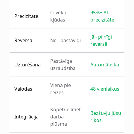
Cilvēku
95%+ AI
Precizitāte
kļūdas
precizitāte
Jā - pilnīgi
Reversā
Nē - pastāvīgi
reversā
Pastāvīga
Uzturēšana
Automātiska
uzraudzība
Viena pie
Valodas
48 vienlaikus
reizes
Kopēt/ielīmēt
Bezšuvju jūsu
Integrācija
darba
rīkos
plūsma