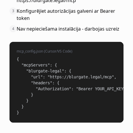
https://blurgate.legal/mcp
Konfigurējiet autorizācijas galveni ar Bearer
3
token
Nav nepieciešama instalācija - darbojas uzreiz
4
mcp_config.json (Cursor/VS Code)
{

  "mcpServers": {

    "blurgate-legal": {

      "url": "https://blurgate.legal/mcp",

      "headers": {

        "Authorization": "Bearer YOUR_API_KEY"

      }

    }

  }

}