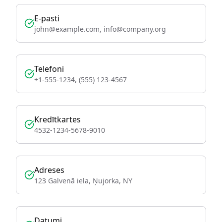
E-pasti
john@example.com, info@company.org
Telefoni
+1-555-1234, (555) 123-4567
Kredītkartes
4532-1234-5678-9010
Adreses
123 Galvenā iela, Ņujorka, NY
Datumi