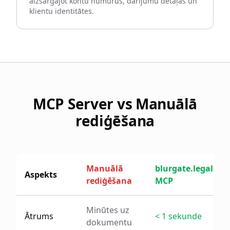
aizsargājot kontu numurus, darījumu detaļas un
klientu identitātes.
MCP Server vs Manuālā
rediģēšana
Manuālā
blurgate.legal
Aspekts
rediģēšana
MCP
Minūtes uz
Ātrums
< 1 sekunde
dokumentu