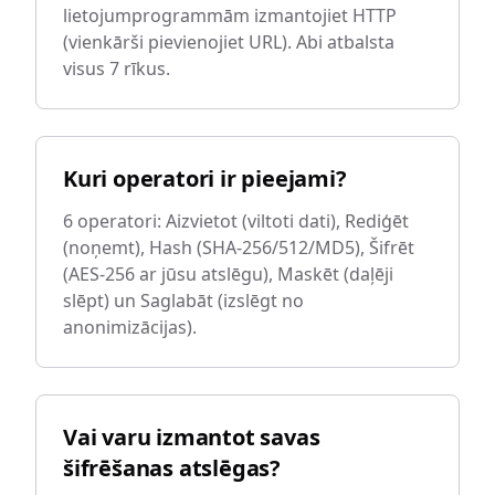
lietojumprogrammām izmantojiet HTTP
(vienkārši pievienojiet URL). Abi atbalsta
visus 7 rīkus.
Kuri operatori ir pieejami?
6 operatori: Aizvietot (viltoti dati), Rediģēt
(noņemt), Hash (SHA-256/512/MD5), Šifrēt
(AES-256 ar jūsu atslēgu), Maskēt (daļēji
slēpt) un Saglabāt (izslēgt no
anonimizācijas).
Vai varu izmantot savas
šifrēšanas atslēgas?