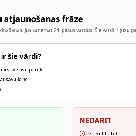
u atjaunošanas frāze
 zināšanas, jūs saņemat 24 īpašus vārdus. Šie vārdi ir jūsu g
 šie vārdi?
mirstat savu paroli
at savu ierīci
ā
NEDARĪT
a
Uzņemt to foto