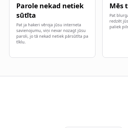
Parole nekad netiek
Mēs 
sūtīta
Pat blurg
redzēt jūs
Pat ja hakeri vēroja jūsu interneta
paliek pil
savienojumu, viņi nevar nozagt jūsu
paroli, jo tā nekad netiek pārsūtīta pa
tīklu.