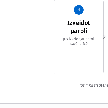
1
Izveidot
paroli
Jūs izveidojat paroli
savā ierīcē
Tas ir kā slēdzen