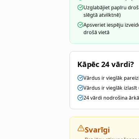
Uzglabājiet papīru droš
slēgtā atvilktnē)
Apsveriet iespēju izveid
drošā vietā
Kāpēc 24 vārdi?
Vārdus ir vieglāk pareizi
Vārdus ir vieglāk izlasī
24 vārdi nodrošina ārkā
Svarīgi