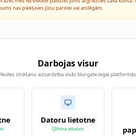
frāzes mēs NEVARAM palīdzēt jums atgriezties savā kontā. Ta
ums nav piekļuves jūsu parolei vai atslēgām.
Darbojas visur
Nulles zināšanu aizsardzība visās blurgate.legal platformās
tne
Datoru lietotne
pap
sts
Pilna atbalsts