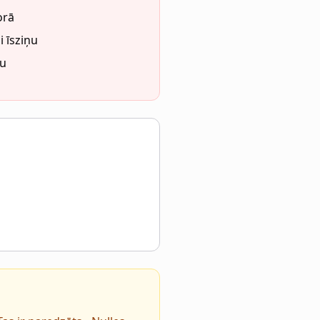
orā
i īsziņu
du