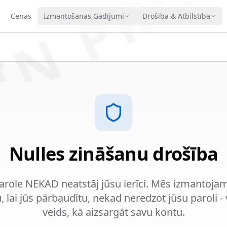
IN PRO
Cenas
Izmantošanas Gadījumi
Drošība & Atbilstība
Nulles zināšanu drošība
arole NEKAD neatstāj jūsu ierīci. Mēs izmantoja
u, lai jūs pārbaudītu, nekad neredzot jūsu paroli -
veids, kā aizsargāt savu kontu.