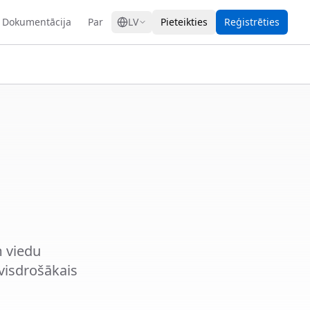
GRESS
Dokumentācija
Par
LV
Pieteikties
Reģistrēties
m viedu
 visdrošākais