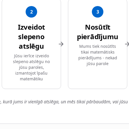
2
3
Izveidot
Nosūtīt
slepeno
pierādījumu
atslēgu
Mums tiek nosūtīts
tikai matemātisks
Jūsu ierīce izveido
pierādījums - nekad
slepeno atslēgu no
jūsu parole
jūsu paroles,
izmantojot īpašu
matemātiku
e, kurā jums ir vienīgā atslēga, un mēs tikai pārbaudām, vai jūsu