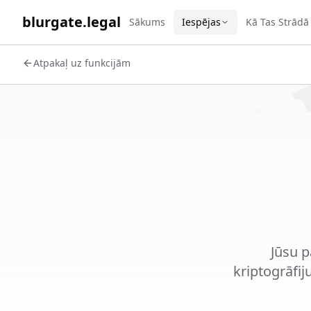
WORK 
blurgate.legal
Sākums
Iespējas
Kā Tas Strādā
Atpakaļ uz funkcijām
Jūsu p
kriptogrāfij