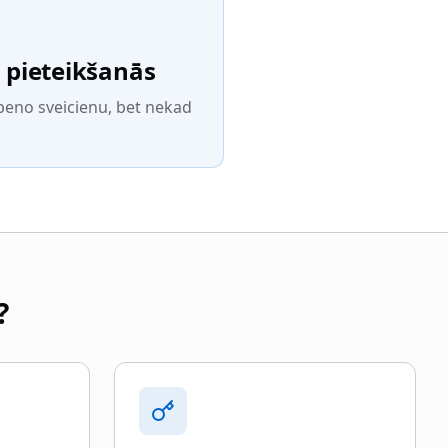
 pieteikšanās
epeno sveicienu, bet nekad
?