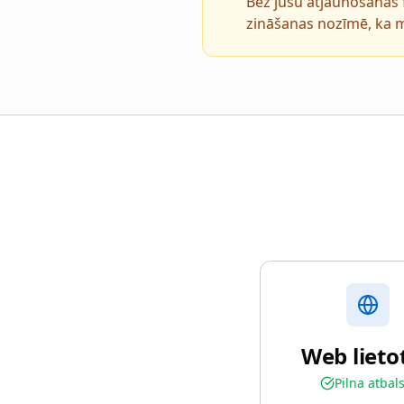
Bez jūsu atjaunošanas 
zināšanas nozīmē, ka m
Web lieto
Pilna atbal