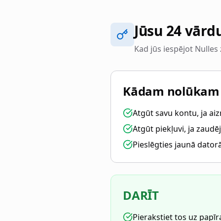
Jūsu 24 vārd
Kad jūs iespējot Nulles
Kādam nolūkam ir
Atgūt savu kontu, ja aiz
Atgūt piekļuvi, ja zaudēj
Pieslēgties jaunā dator
DARĪT
Pierakstiet tos uz papīr