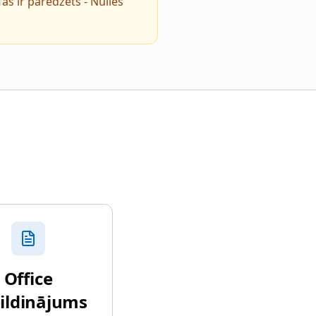
s ir paredzēts - Nulles
Office
ildinājums