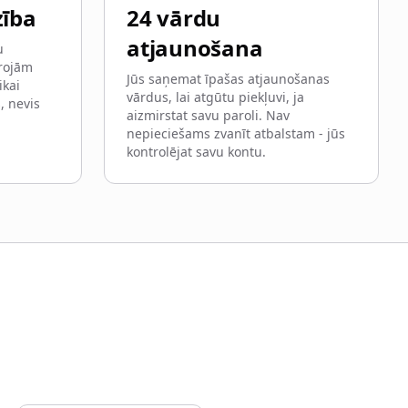
zība
24 vārdu
atjaunošana
u
projām
Jūs saņemat īpašas atjaunošanas
ikai
vārdus, lai atgūtu piekļuvi, ja
, nevis
aizmirstat savu paroli. Nav
nepieciešams zvanīt atbalstam - jūs
kontrolējat savu kontu.