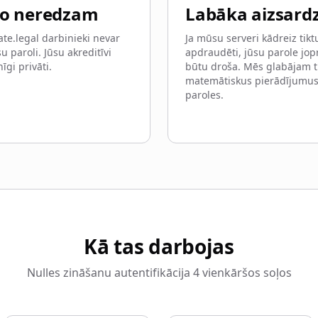
to neredzam
Labāka aizsard
ate.legal darbinieki nevar
Ja mūsu serveri kādreiz tikt
u paroli. Jūsu akreditīvi
apdraudēti, jūsu parole jo
nīgi privāti.
būtu droša. Mēs glabājam t
matemātiskus pierādījumus
paroles.
Kā tas darbojas
Nulles zināšanu autentifikācija 4 vienkāršos soļos