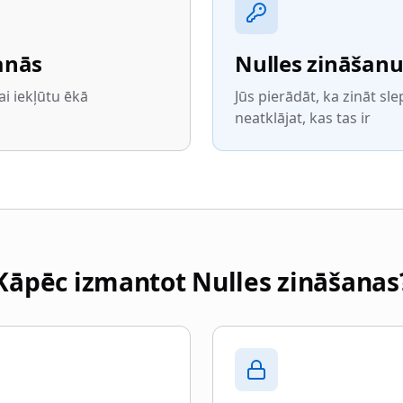
anās
Nulles zināšanu
ai iekļūtu ēkā
Jūs pierādāt, ka zināt sl
neatklājat, kas tas ir
Kāpēc izmantot Nulles zināšanas