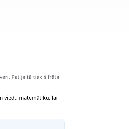
eri. Pat ja tā tiek šifrēta
am viedu matemātiku, lai