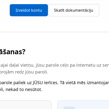
Izveidot kontu
Skatīt dokumentāciju
nāšanas?
ajai daļai vietņu, jūsu parole ceļo pa internetu uz serv
projām redz jūsu paroli.
parole paliek uz JŪSU ierīces. Tā vietā mēs izmantoj
oli, nekad to nesūtot.