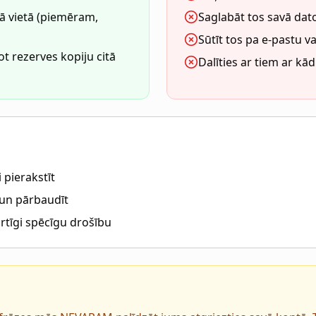
ā vietā (piemēram,
Saglabāt tos savā dat
Sūtīt tos pa e-pastu va
ot rezerves kopiju citā
Dalīties ar tiem ar kā
 pierakstīt
t un pārbaudīt
rtīgi spēcīgu drošību