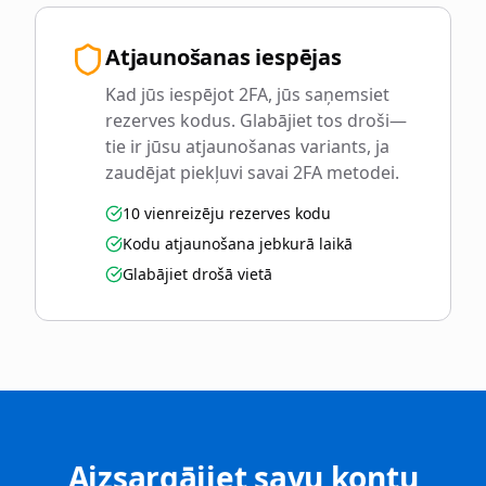
Atjaunošanas iespējas
Kad jūs iespējot 2FA, jūs saņemsiet
rezerves kodus. Glabājiet tos droši—
tie ir jūsu atjaunošanas variants, ja
zaudējat piekļuvi savai 2FA metodei.
10 vienreizēju rezerves kodu
Kodu atjaunošana jebkurā laikā
Glabājiet drošā vietā
Aizsargājiet savu kontu