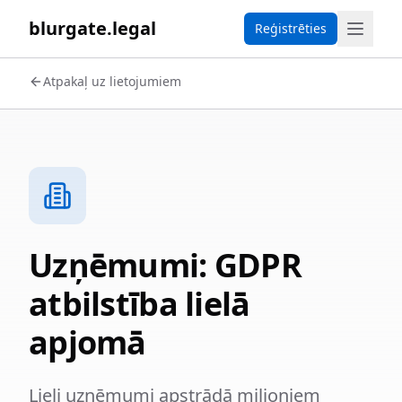
blurgate.legal
Reģistrēties
Atpakaļ uz lietojumiem
Uzņēmumi: GDPR
atbilstība lielā
apjomā
Lieli uzņēmumi apstrādā miljoniem