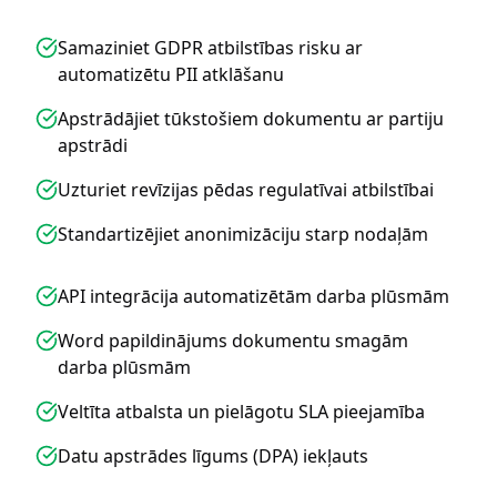
Samaziniet GDPR atbilstības risku ar
automatizētu PII atklāšanu
Apstrādājiet tūkstošiem dokumentu ar partiju
apstrādi
Uzturiet revīzijas pēdas regulatīvai atbilstībai
Standartizējiet anonimizāciju starp nodaļām
API integrācija automatizētām darba plūsmām
Word papildinājums dokumentu smagām
darba plūsmām
Veltīta atbalsta un pielāgotu SLA pieejamība
Datu apstrādes līgums (DPA) iekļauts