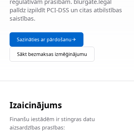
regulatīvām prasībām. blurgate.legal
palīdz izpildīt PCI-DSS un citas atbilstības
saistības.
Sazināties ar pārdošanu
Sākt bezmaksas izmēģinājumu
Izaicinājums
Finanšu iestādēm ir stingras datu
aizsardzības prasības: