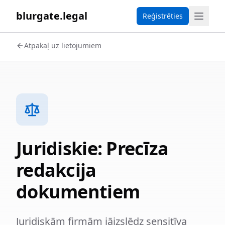
blurgate.legal
Reģistrēties
Atpakaļ uz lietojumiem
Juridiskie: Precīza
redakcija
dokumentiem
Juridiskām firmām jāizslēdz sensitīva