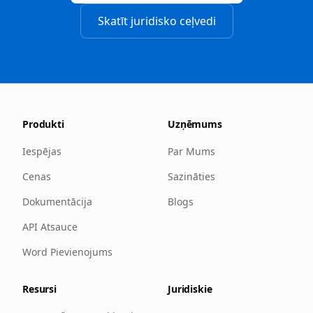
Skatīt juridisko ceļvedi
Produkti
Uzņēmums
Iespējas
Par Mums
Cenas
Sazināties
Dokumentācija
Blogs
API Atsauce
Word Pievienojums
Resursi
Juridiskie