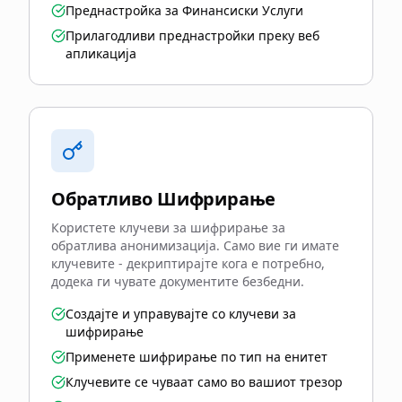
Преднастройка за Финансиски Услуги
Прилагодливи преднастройки преку веб
апликација
Обратливо Шифрирање
Користете клучеви за шифрирање за
обратлива анонимизација. Само вие ги имате
клучевите - декриптирајте кога е потребно,
додека ги чувате документите безбедни.
Создајте и управувајте со клучеви за
шифрирање
Применете шифрирање по тип на енитет
Клучевите се чуваат само во вашиот трезор