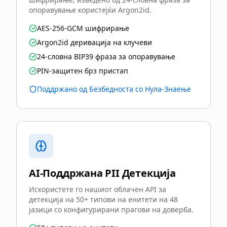
опоравување користејќи Argon2id.
AES-256-GCM шифрирање
Argon2id деривација на клучеви
24-словна BIP39 фраза за опоравување
PIN-защитен брз пристап
Поддржано од Безбедноста со Нула-Знаење
AI-Поддржана PII Детекција
Искористете го нашиот облачен API за
детекција на 50+ типови на енитети на 48
јазици со конфигурирани прагови на доверба.