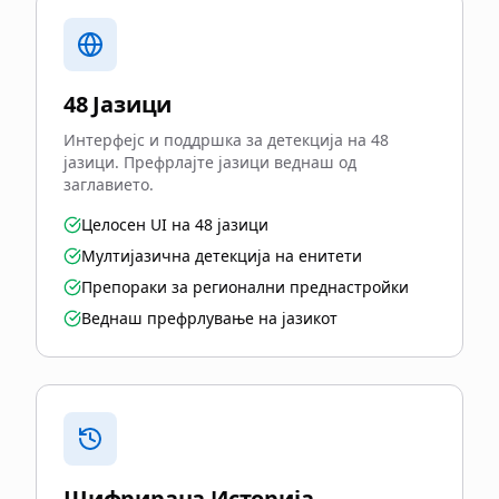
48 Јазици
Интерфејс и поддршка за детекција на 48
јазици. Префрлајте јазици веднаш од
заглавието.
Целосен UI на 48 јазици
Мултијазична детекција на енитети
Препораки за регионални преднастройки
Веднаш префрлување на јазикот
Шифрирана Историја