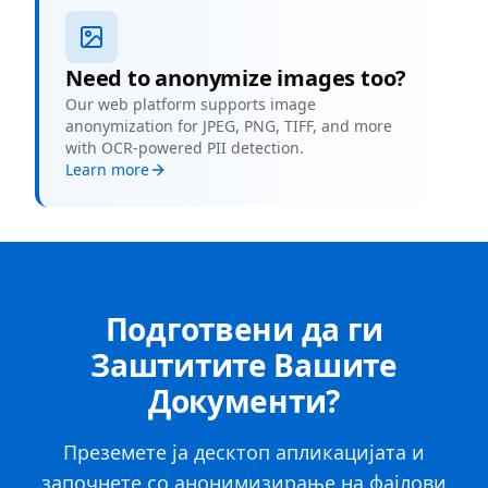
Need to anonymize images too?
Our web platform supports image
anonymization for JPEG, PNG, TIFF, and more
with OCR-powered PII detection.
Learn more
Подготвени да ги
Заштитите Вашите
Документи?
Преземете ја десктоп апликацијата и
започнете со анонимизирање на фајлови