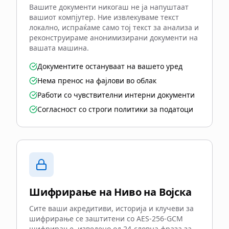
Вашите документи никогаш не ја напуштаат
вашиот компјутер. Ние извлекуваме текст
локално, испраќаме само тој текст за анализа и
реконструираме анонимизирани документи на
вашата машина.
Документите остануваат на вашето уред
Нема пренос на фајлови во облак
Работи со чувствителни интерни документи
Согласност со строги политики за податоци
Шифрирање на Ниво на Војска
Сите ваши акредитиви, историја и клучеви за
шифрирање се заштитени со AES-256-GCM
шифрирање, изведено од 24-словна фраза за