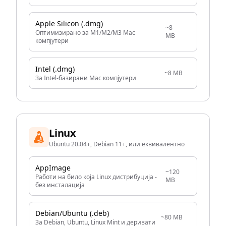
Apple Silicon (.dmg)
~8
Оптимизирано за M1/M2/M3 Mac
MB
компјутери
Intel (.dmg)
~8 MB
За Intel-базирани Mac компјутери
Linux
Ubuntu 20.04+, Debian 11+, или еквивалентно
AppImage
~120
Работи на било која Linux дистрибуција -
MB
без инсталација
Debian/Ubuntu (.deb)
~80 MB
За Debian, Ubuntu, Linux Mint и деривати