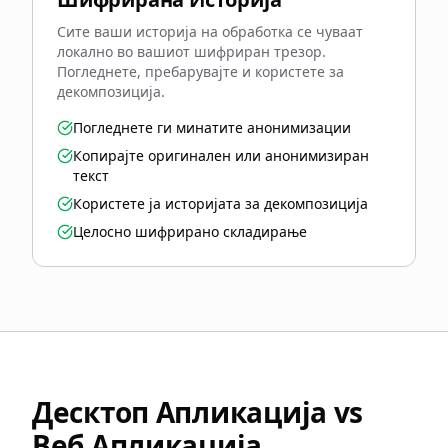
Сите ваши историја на обработка се чуваат
локално во вашиот шифриран трезор.
Погледнете, пребарувајте и користете за
декомпозиција.
Погледнете ги минатите анонимизации
Копирајте оригинален или анонимизиран
текст
Користете ја историјата за декомпозиција
Целосно шифрирано складирање
Десктоп Апликација vs
Веб Апликација