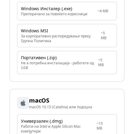
Windows Инсталер (.exe)
~4 MB
Препорачано за повеќето корисници
Windows MSI
~5
За корпоративно распоредување преку
MB
Групна Политика
Портативен (.zip)
~5
Не е потребна инсталација - работете од
MB
USB
macOS
macOS 10.15 (Catalina) или подоцна
Универзален (.dmg)
~15
Работи на Intel и Apple Silicon Mac
MB
компјутери