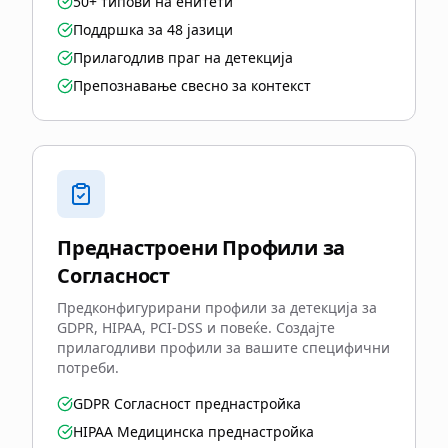
50+ типови на енитети
Поддршка за 48 јазици
Прилагодлив праг на детекција
Препознавање свесно за контекст
Преднастроени Профили за
Согласност
Предконфигурирани профили за детекција за
GDPR, HIPAA, PCI-DSS и повеќе. Создајте
прилагодливи профили за вашите специфични
потреби.
GDPR Согласност преднастройка
HIPAA Медицинска преднастройка