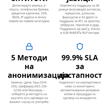
Детектирајте имиња, е-
Комплетна поддршка за 48
пошта, телефонски броеви,
јазици вклучувајќи англиски,
кредитни картички, SSN,
германски, шпански,
IBAN, IP адреси и многу
француски и 43 други со
повеќе во повеќе категории.
поддршка за RTL за арапски,
хебрејски, персиски и урду.
Поддржано од spaCy, Stanza
и XLM-RoBERTa NLP мотори.
5 Методи
99.9% SLA
на
за
анонимизација
достапност
Замени, Црни, Хаш (SHA-
Надежност на корпоративно
256), Шифрирај (AES-256-
ниво со мониторинг,
GCM) или Маскирај—
автоматизирани резервни
изберете ја методата на
копии и процедури за
заштита што одговара на
одговор на инциденти.
вашиот случај на употреба.