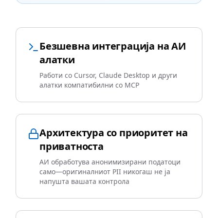
Безшевна интеграција на АИ
алатки
Работи со Cursor, Claude Desktop и други
алатки компатибилни со MCP
Архитектура со приоритет на
приватноста
АИ обработува анонимизирани податоци
само—оригиналниот PII никогаш не ја
напушта вашата контрола