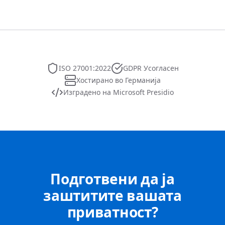
ISO 27001:2022
GDPR Усогласен
Хостирано во Германија
Изградено на Microsoft Presidio
Подготвени да ја
заштитите вашата
приватност?