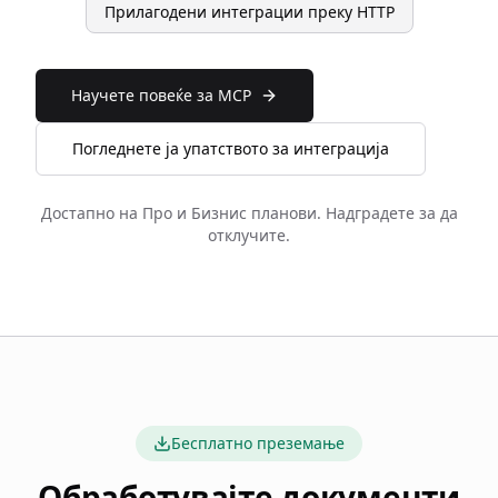
Прилагодени интеграции преку HTTP
Научете повеќе за MCP
Погледнете ја упатството за интеграција
Достапно на Про и Бизнис планови. Надградете за да
отклучите.
Бесплатно преземање
Обработувајте документи