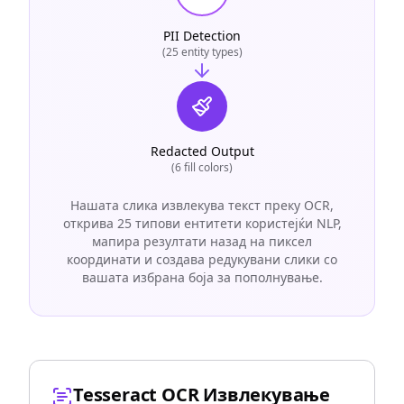
PII Detection
(25 entity types)
Redacted Output
(6 fill colors)
Нашата слика извлекува текст преку OCR,
открива 25 типови ентитети користејќи NLP,
мапира резултати назад на пиксел
координати и создава редукувани слики со
вашата избрана боја за пополнување.
Tesseract OCR Извлекување