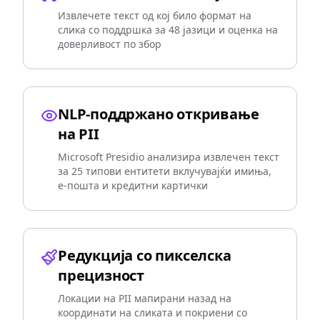
Извлечете текст од кој било формат на
слика со поддршка за 48 јазици и оценка на
доверливост по збор
NLP-поддржано откривање
на PII
Microsoft Presidio анализира извлечен текст
за 25 типови ентитети вклучувајќи имиња,
е-пошта и кредитни картички
Редукција со пикселска
прецизност
Локации на PII мапирани назад на
координати на сликата и покриени со