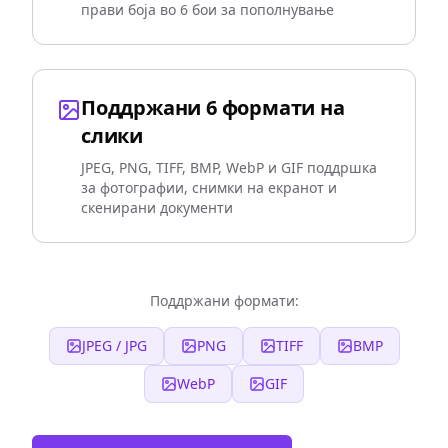
прави боја во 6 бои за пополнување
Поддржани 6 формати на
слики
JPEG, PNG, TIFF, BMP, WebP и GIF поддршка
за фотографии, снимки на екранот и
скенирани документи
Поддржани формати:
JPEG / JPG
PNG
TIFF
BMP
WebP
GIF