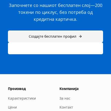
Започнете со нашиот бесплатен слој—200
токени по циклус, без потреба од
кредитна картичка.
Создајте бесплатен профил
Или истражете ги нашите платени планови →
Производ
Компанија
Карактеристики
За нас
Цени
Контакт