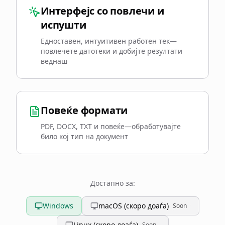
Интерфејс со повлечи и
испушти
Едноставен, интуитивен работен тек—
повлечете датотеки и добијте резултати
веднаш
Повеќе формати
PDF, DOCX, TXT и повеќе—обработувајте
било кој тип на документ
Достапно за:
Windows
macOS (скоро доаѓа)
Soon
Linux (скоро доаѓа)
Soon