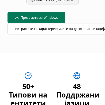
Преземете за Windows
Истражете ги карактеристиките на десктоп апликациј
50+
48
Типови на
Поддржани
ентитети
јазици