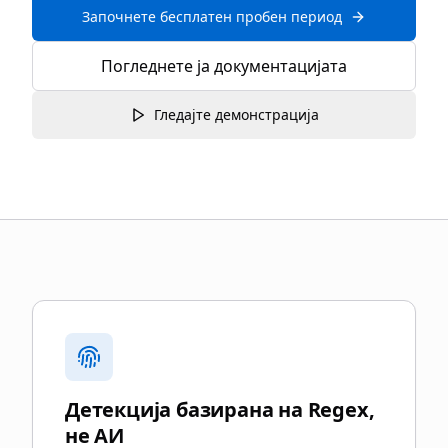
Започнете бесплатен пробен период
Погледнете ја документацијата
Гледајте демонстрација
Зошто да изберете blurgate.legal
Детекција базирана на Regex,
не АИ