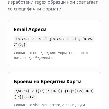
изработени regex образци кои совпаѓаат
со специфични формати.
Email Адреси
[a-zA-Z0-9._%+-]+@[a-zA-Z0-9.-]+\.[a-zA-
Z]
{
2,
}
Совпаѓа со стандардниот формат на е-пошта:
локален-дел@домен.tld
Броеви на Кредитни Карти
\b(?:4[0-9]
{
12
}
(?:[0-9]
{
3
}
)?|5[1-5][0-9]
{
14
}
|...)\b
Совпаѓа со Visa, Mastercard, Amex и други