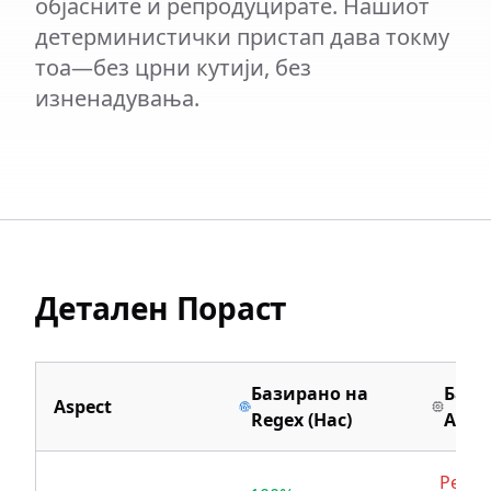
објасните и репродуцирате. Нашиот
детерминистички пристап дава токму
тоа—без црни кутији, без
изненадувања.
Детален Пораст
Базирано на
Бази
Aspect
Regex (Нас)
AI/M
Резул