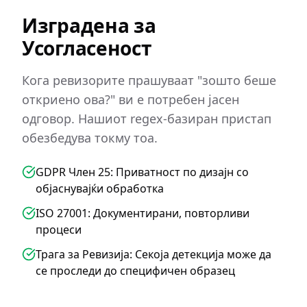
Изградена за
Усогласеност
Кога ревизорите прашуваат "зошто беше
откриено ова?" ви е потребен јасен
одговор. Нашиот regex-базиран пристап
обезбедува токму тоа.
GDPR Член 25: Приватност по дизајн со
објаснувајќи обработка
ISO 27001: Документирани, повторливи
процеси
Трага за Ревизија: Секоја детекција може да
се проследи до специфичен образец