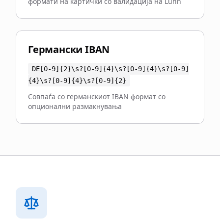
формати на картички со валидација на Luhn
Германски IBAN
DE[0-9]
{
2
}
\s?[0-9]
{
4
}
\s?[0-9]
{
4
}
\s?[0-9]
{
4
}
\s?[0-9]
{
4
}
\s?[0-9]
{
2
}
Совпаѓа со германскиот IBAN формат со
опционални размакнувања