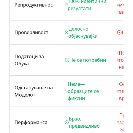
100% идентични
Репродуктивност
можат
резултати
варир
Целосно
Проверливост
Црна
објаснувајќи
Потре
Податоци за
Не се потребни
голем
Обука
на по
Нема—
Се вл
Одстапување на
образците се
текот
Моделот
фиксни
врем
Пром
Брзо,
Перформанса
завис
предвидливо
GPU