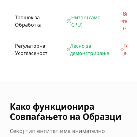
Висок
Трошок за
Низок (само
потр
Обработка
CPU)
GPU)
Регулаторна
Лесно за
Тешк
Усогласеност
демонстрирање
дока
Како функционира
Совпаѓањето на Образци
Секој тип ентитет има внимателно