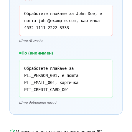
Обработете плаќање за John Doe, е-
пошта john@example.com, картичка
4532-1111-2222-3333
Што AI гледа
По (анонимен)
Обработете плаќање за
PII_PERSON_001, е-пошта
PII_EMAIL_001, картичка
PII_CREDIT_CARD_001
Што добивате назад
AI никогаш не ги гледа вашите реални PII