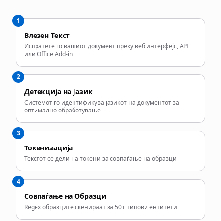
1
Влезен Текст
Испратете го вашиот документ преку веб интерфејс, API
или Office Add-in
2
Детекција на Јазик
Системот го идентификува јазикот на документот за
оптимално обработување
3
Токенизација
Текстот се дели на токени за совпаѓање на образци
4
Совпаѓање на Образци
Regex образците скенираат за 50+ типови ентитети