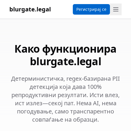
blurgate.legal
Регистрирај се
Како функционира
blurgate.legal
Детерминистичка, regex-базирана PII
детекција која дава 100%
репродуктивни резултати. Исти влез,
ист излез—секој пат. Нема AI, нема
погодување, само транспарентно
совпаѓање на образци.