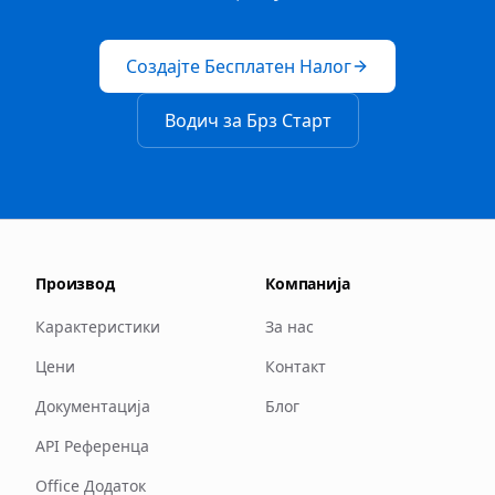
Создајте Бесплатен Налог
Водич за Брз Старт
Производ
Компанија
Карактеристики
За нас
Цени
Контакт
Документација
Блог
API Референца
Office Додаток