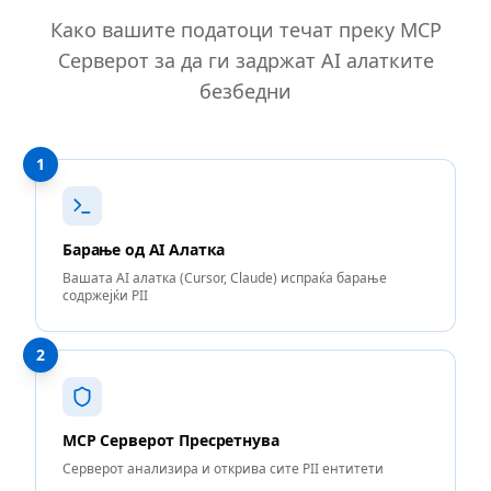
Како вашите податоци течат преку MCP
Серверот за да ги задржат AI алатките
безбедни
1
Барање од AI Алатка
Вашата AI алатка (Cursor, Claude) испраќа барање
содржејќи PII
2
MCP Серверот Пресретнува
Серверот анализира и открива сите PII ентитети