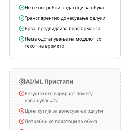
Не се потребни податоци за обука
Транспарентно донесување одлуки
Брза, предвидлива перформанса
Нема одстапување на моделот со
текот на времето
AI/ML Пристапи
Резултатите варираат помеѓу
извршувањата
Црна кутија за донесување одлуки
Потребни се податоци за обука