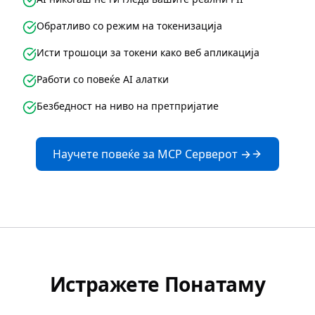
Обратливо со режим на токенизација
Исти трошоци за токени како веб апликација
Работи со повеќе AI алатки
Безбедност на ниво на претпријатие
Научете повеќе за MCP Серверот →
Истражете Понатаму