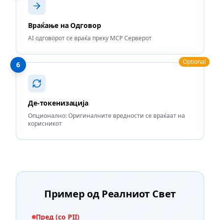
Враќање на Одговор
AI одговорот се враќа преку MCP Серверот
Optional
6
Де-токенизација
Опционално: Оригиналните вредности се враќаат на
корисникот
Пример од Реалниот Свет
Пред (со PII)