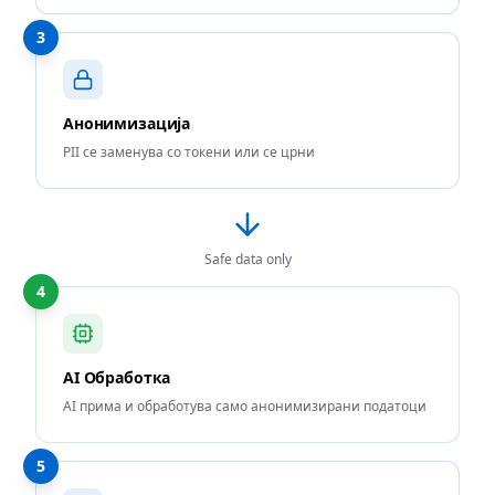
3
Анонимизација
PII се заменува со токени или се црни
Safe data only
4
AI Обработка
AI прима и обработува само анонимизирани податоци
5