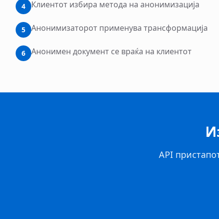
Клиентот избира метода на анонимизација
4
Анонимизаторот применува трансформација
5
Анонимен документ се враќа на клиентот
6
И
API пристапот