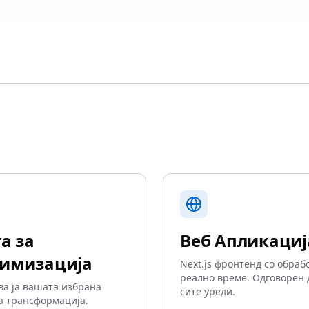
а за
Веб Апликациј
имизација
Next.js фронтенд со обраб
реално време. Одговорен 
а ја вашата избрана
сите уреди.
а трансформација.