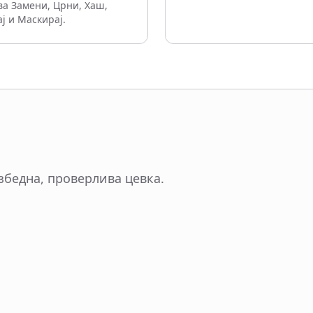
а Замени, Црни, Хаш,
 и Маскирај.
збедна, проверлива цевка.