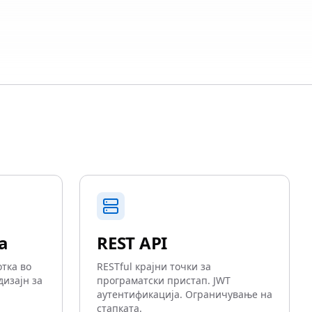
а
REST API
отка во
RESTful крајни точки за
дизајн за
програматски пристап. JWT
аутентификација. Ограничување на
стапката.