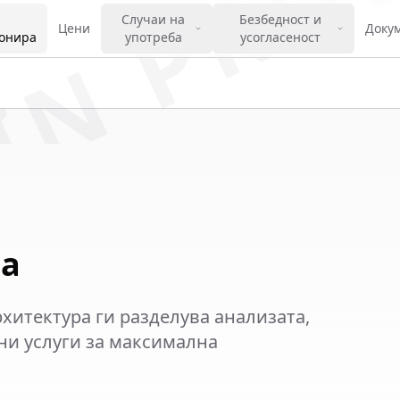
IN PRO
Случаи на
Безбедност и
Цени
Доку
онира
употреба
усогласеност
ра
архитектура ги разделува анализата,
ни услуги за максимална