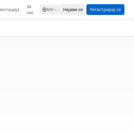
GRESS
За
ментација
MK
Најави се
Регистрирај се
нас