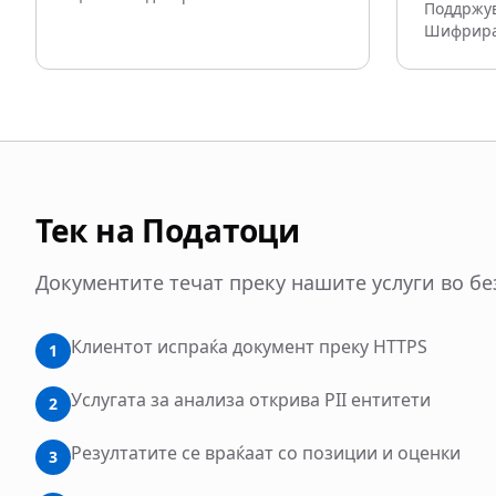
Поддржув
Шифрирај
Тек на Податоци
Документите течат преку нашите услуги во бе
Клиентот испраќа документ преку HTTPS
1
Услугата за анализа открива PII ентитети
2
Резултатите се враќаат со позиции и оценки
3