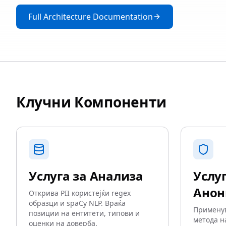
Full Architecture Documentation
Клучни Компоненти
Услуга за Анализа
Услуг
Анон
Открива PII користејќи regex
образци и spaCy NLP. Враќа
Применув
позиции на ентитети, типови и
метода н
оценки на доверба.