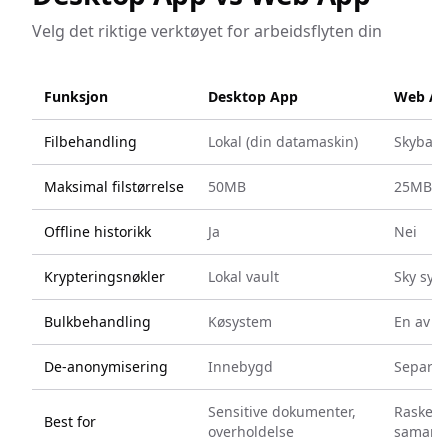
Velg det riktige verktøyet for arbeidsflyten din
Funksjon
Desktop App
Web Ap
Filbehandling
Lokal (din datamaskin)
Skybase
Maksimal filstørrelse
50MB
25MB
Offline historikk
Ja
Nei
Krypteringsnøkler
Lokal vault
Sky syn
Bulkbehandling
Køsystem
En av g
De-anonymisering
Innebygd
Separat
Sensitive dokumenter,
Raske o
Best for
overholdelse
samarb