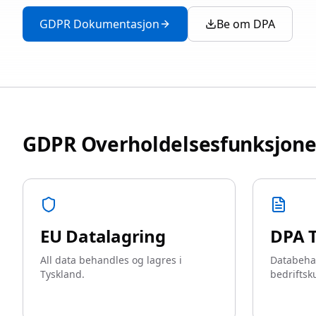
GDPR Dokumentasjon
Be om DPA
GDPR Overholdelsesfunksjone
EU Datalagring
DPA T
All data behandles og lagres i
Databehan
Tyskland.
bedriftsk