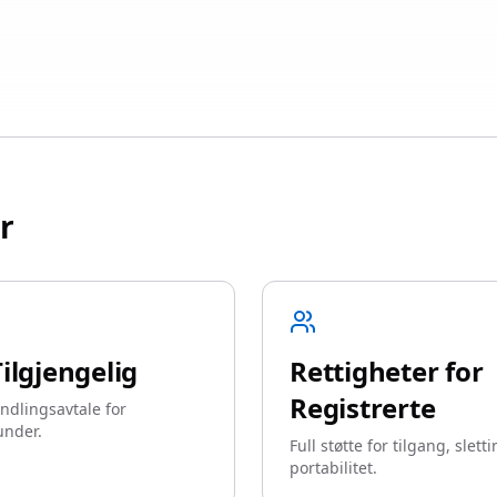
r
ilgjengelig
Rettigheter for
Registrerte
dlingsavtale for
under.
Full støtte for tilgang, slett
portabilitet.