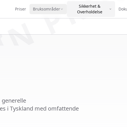
IN PRO
Sikkerhet &
Priser
Bruksområder
Dok
Overholdelse
 generelle
les i Tyskland med omfattende