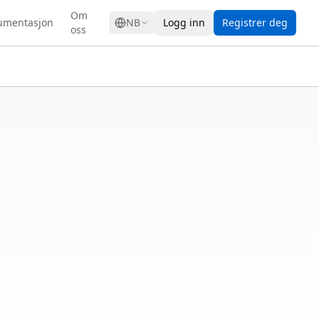
GRESS
Om
umentasjon
NB
Logg inn
Registrer deg
oss