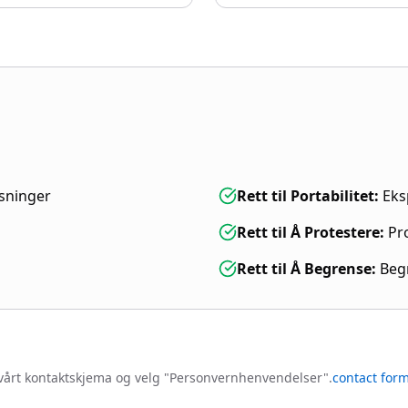
sninger
Rett til Portabilitet
:
Eks
Rett til Å Protestere
:
Pr
Rett til Å Begrense
:
Beg
k vårt kontaktskjema og velg "Personvernhenvendelser".
contact for