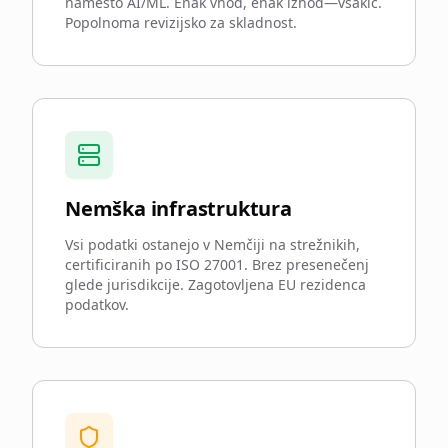
namesto AI/ML. Enak vhod, enak izhod—vsakič.
Popolnoma revizijsko za skladnost.
Nemška infrastruktura
Vsi podatki ostanejo v Nemčiji na strežnikih,
certificiranih po ISO 27001. Brez presenečenj
glede jurisdikcije. Zagotovljena EU rezidenca
podatkov.